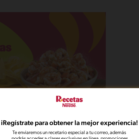
iRegístrate para obtener la mejor experiencia!
Te enviaremos un recetario especial a tu correo, además
podrás acceder a clases exclusivas en línea, promociones