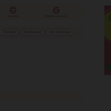
Imprimir
Marcar cocinada
Sin maní
Sin pescado
Sin crustáceos