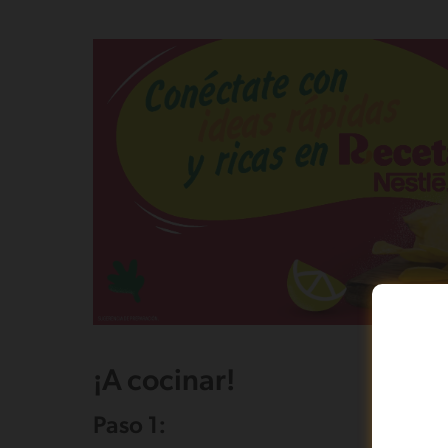
¡A cocinar!
Paso 1: