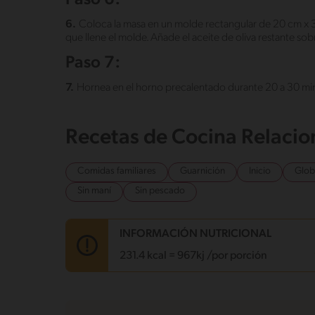
6.
Coloca la masa en un molde rectangular de 20 cm x 30
que llene el molde. Añade el aceite de oliva restante sob
Paso 7:
7.
Hornea en el horno precalentado durante 20 a 30 mi
Recetas de Cocina Relaci
Comidas familiares
Guarnición
Inicio
Glob
Sin maní
Sin pescado
INFORMACIÓN NUTRICIONAL
231.4 kcal = 967kj /por porción
Carbohidratos
43.7 g