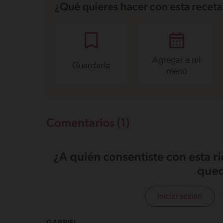
Energía
231.4 kcal
¿Qué quieres hacer con esta receta
Grasas
3.3 g
Fibra
5 g
Proteína
6 g
Grasas saturadas
0.3 g
Sodio
530.3 mg
Azúcares
1.6 g
Agregar a mi
Guardarla
menú
Comentarios (1)
¿A quién consentiste con esta r
qued
Iniciar sesión
GABRIEL