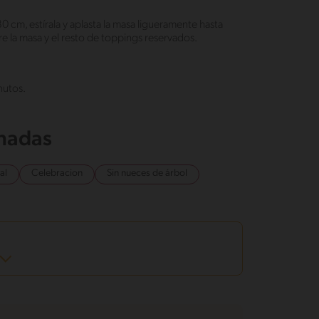
 cm, estírala y aplasta la masa ligueramente hasta
re la masa y el resto de toppings reservados.
nutos.
onadas
al
Celebracion
Sin nueces de árbol