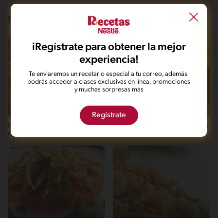
Recetas que te pueden interesar
iRegístrate para obtener la mejor
experiencia!
Te enviaremos un recetario especial a tu correo, además
podrás acceder a clases exclusivas en línea, promociones
y muchas sorpresas más
61'
Fácil
26'
Regístrate
Focaccia a la Mostaza MAGGI®
Pan crocante con puré de arveja
con cebollas, olivas y pimiento
rojo