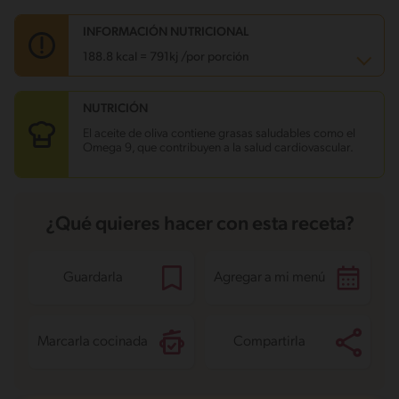
INFORMACIÓN NUTRICIONAL
188.8 kcal = 791kj /por porción
NUTRICIÓN
Carbohidratos
9.3 g
Energía
188.8 kcal
El aceite de oliva contiene grasas saludables como el
Grasas
15.8 g
Omega 9, que contribuyen a la salud cardiovascular.
Fibra
0.9 g
Proteína
3.4 g
Grasas saturadas
5.8 g
Sodio
214.2 mg
Azúcares
3.4 g
¿Qué quieres hacer con esta receta?
Guardarla
Agregar a mi menú
Marcarla cocinada
Compartirla