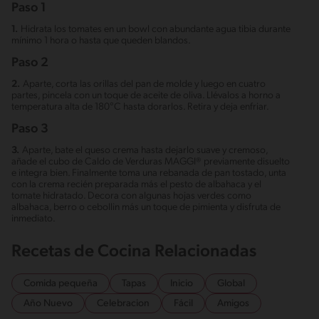
Paso 1
1.
Hidrata los tomates en un bowl con abundante agua tibia durante
mínimo 1 hora o hasta que queden blandos.
Paso 2
2.
Aparte, corta las orillas del pan de molde y luego en cuatro
partes, pincela con un toque de aceite de oliva. Llévalos a horno a
temperatura alta de 180°C hasta dorarlos. Retira y deja enfriar.
Paso 3
3.
Aparte, bate el queso crema hasta dejarlo suave y cremoso,
añade el cubo de Caldo de Verduras MAGGI® previamente disuelto
e integra bien. Finalmente toma una rebanada de pan tostado, unta
con la crema recién preparada más el pesto de albahaca y el
tomate hidratado. Decora con algunas hojas verdes como
albahaca, berro o cebollin más un toque de pimienta y disfruta de
inmediato.
Recetas de Cocina Relacionadas
Comida pequeña
Tapas
Inicio
Global
Año Nuevo
Celebracion
Fácil
Amigos