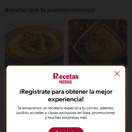
Recetas que te pueden interesar
Fácil
19'
Fácil
70'
Tortilla de Huevos
Torta de mote con salsa de
cilantro
iRegístrate para obtener la mejor
experiencia!
Te enviaremos un recetario especial a tu correo, además
podrás acceder a clases exclusivas en línea, promociones
y muchas sorpresas más