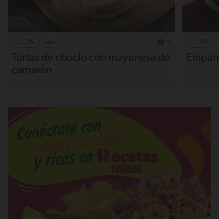
25'
Fácil
20'
5
Tortas de choclo con mayonesa de
Empana
camarón