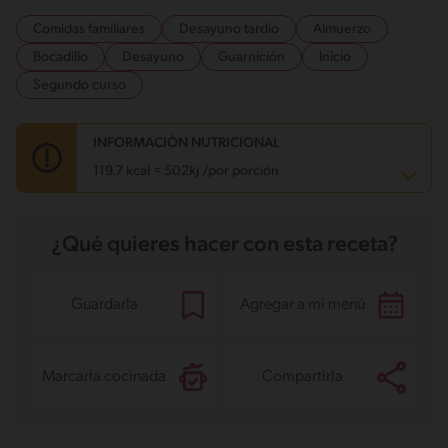
Comidas familiares
Desayuno tardío
Almuerzo
Bocadillo
Desayuno
Guarnición
Inicio
Segundo curso
INFORMACIÓN NUTRICIONAL
119.7 kcal = 502kj /por porción
Carbohidratos
13.8 g
¿Qué quieres hacer con esta receta?
Energía
119.7 kcal
Grasas
7.5 g
Fibra
1.2 g
Proteína
3.6 g
Guardarla
Agregar a mi menú
Grasas saturadas
4.2 g
Sodio
630.7 mg
Azúcares
5.5 g
Marcarla cocinada
Compartirla