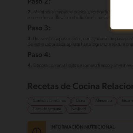
Paso 2:
2.
Mientras las papas se cocinan, agrega la crema de le
romero fresco, llévalo a ebullición e inmediatamente cier
Paso 3:
3.
Una vez las papas cocidas, con ayuda de un pasa puré 
de leche saborizada. aplasta hasta lograr una textura cre
Paso 4:
4.
Decora con unas hojas de romero fresco y sirve inm
Recetas de Cocina Relaci
Comidas familiares
Cena
Almuerzo
Guarn
Fines de semana
Navidad
INFORMACIÓN NUTRICIONAL