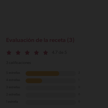
Evaluación de la receta (3)
4.7 de 5
3 calificaciones
5 estrellas
2
4 estrellas
1
3 estrellas
0
2 estrellas
0
1 estrella
0