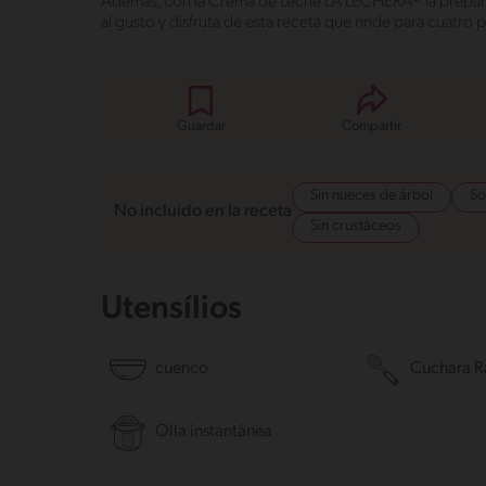
Además, con la Crema de Leche LA LECHERA® la prepara
al gusto y disfruta de esta receta que rinde para cuatro 
Guardar
Compartir
Sin nueces de árbol
So
No incluido en la receta
Sin crustáceos
Utensílios
cuenco
Cuchara R
Olla instantánea