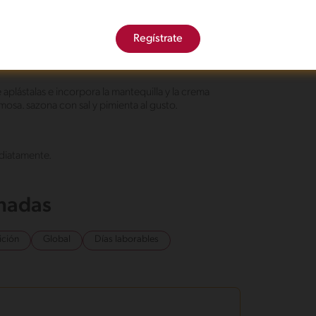
che La Lechera® en una olla pequeña con el
Regístrate
ne la crema para retirar el romero
aplástalas e incorpora la mantequilla y la crema
mosa. sazona con sal y pimienta al gusto.
ediatamente.
onadas
ición
Global
Días laborables