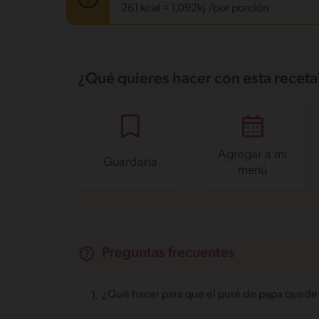
261 kcal = 1,092kj /por porción
Carbohidratos
20.5 g
Energía
261 kcal
¿Qué quieres hacer con esta receta
Grasas
18.3 g
Fibra
3.7 g
Proteína
3.2 g
Grasas saturadas
9.4 g
Sodio
508.5 mg
Azúcares
2.4 g
Agregar a mi
Guardarla
menú
Preguntas frecuentes
¿Qué hacer para que el puré de papa quede