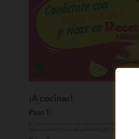
¡A cocinar!
Paso 1:
1.
Coloca las papas en una olla con suficiente agua para qu
agua aumenta el caldo de gallina Maggi®, cocínalas en su