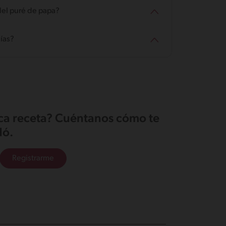
 del puré de papa?
ías?
ica receta? Cuéntanos cómo te
ó.
Registrarme