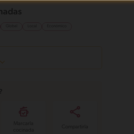
onadas
Global
Local
Económico
?
Marcarla
Compartirla
cocinada