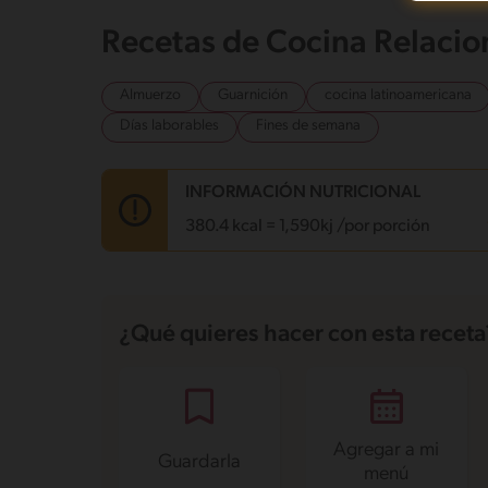
Recetas de Cocina Relaci
Almuerzo
Guarnición
cocina latinoamericana
Días laborables
Fines de semana
INFORMACIÓN NUTRICIONAL
380.4 kcal = 1,590kj /por porción
Carbohidratos
46.9 g
Energía
380.4 kcal
¿Qué quieres hacer con esta receta
Grasas
19.8 g
Fibra
5.7 g
Proteína
4.3 g
Grasas saturadas
4.9 g
Sodio
915.8 mg
Azúcares
2.1 g
Agregar a mi
Guardarla
menú