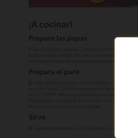
¡A cocinar!
Prepara las papas
1.
Lava las papas y pélalas. Córtalas en trozos pequeños y 
cocinar a fuego medio alto. Una vez hirviendo, añade e
termina de cocinar las papas hasta que estén muy suaves
Prepara el puré
2.
Una vez listas las papas, retira del fuego y reserva e
sopa de fideos. Coloca las papas en un recipiente ampl
LA LECHERA®. Mezcla y aplasta bien las papas con ayuda
mantequilla e incorporando el romero y la crema a la pre
textura cremosa, tersa y homogénea.
Sirve
3.
Sazona ligeramente con sal y pimienta y sírvelo calien