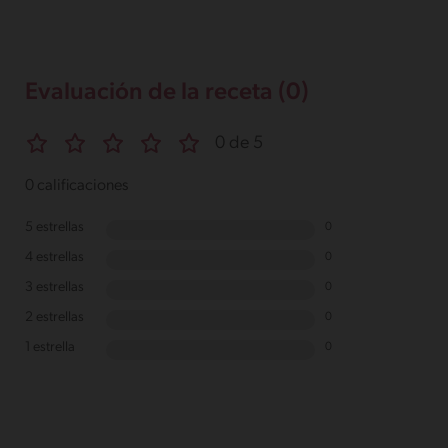
Evaluación de la receta (0)
0 de 5
0 calificaciones
5 estrellas
0
4 estrellas
0
3 estrellas
0
2 estrellas
0
1 estrella
0