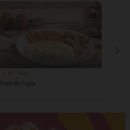
24'
Fácil
19'
Puré de Papa
Papas