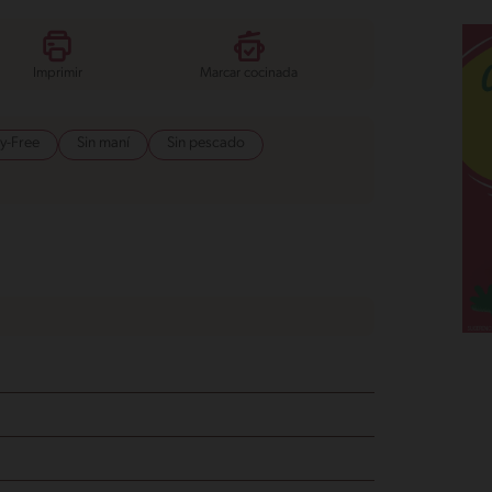
Imprimir
Marcar cocinada
y-Free
Sin maní
Sin pescado