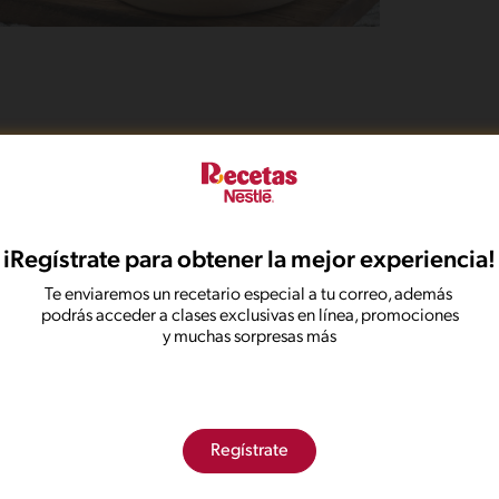
colócalas en una olla con agua fría. Lleva la olla a
l Cubo de Caldo de Gallina MAGGI®, disuélvelo y
.
iRegístrate para obtener la mejor experiencia!
Te enviaremos un recetario especial a tu correo, además
l agua, puedes usarla para otra preparción, como una
podrás acceder a clases exclusivas en línea, promociones
io y añade romero, mantequilla y Crema de Leche
y muchas sorpresas más
 de un tenedor o pasa puré, derritiendo la
paración, hasta lograr que el puré tenga una
Regístrate
te.