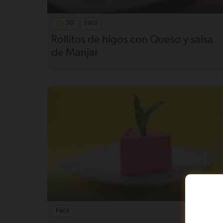
30'
Fácil
Rollitos de higos con Queso y salsa
de Manjar
Fácil