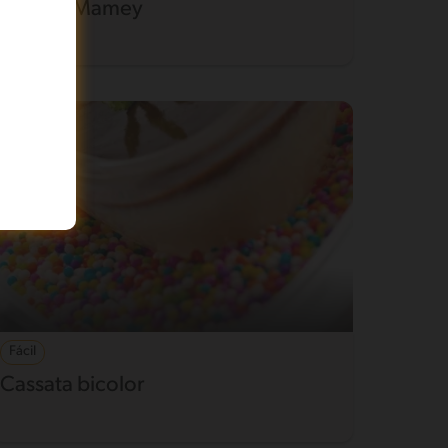
Flan de Mamey
Fácil
Cassata bicolor