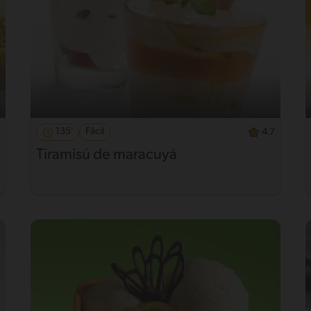
135'
Fácil
4.7
Tiramisú de maracuyá