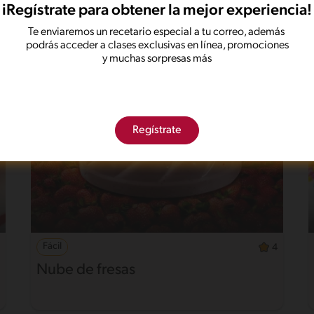
Crema de banano
iRegístrate para obtener la mejor experiencia!
Te enviaremos un recetario especial a tu correo, además
podrás acceder a clases exclusivas en línea, promociones
y muchas sorpresas más
Regístrate
Fácil
4
Nube de fresas