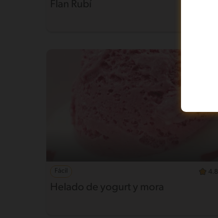
Flan Rubí
Fácil
4.8
Helado de yogurt y mora