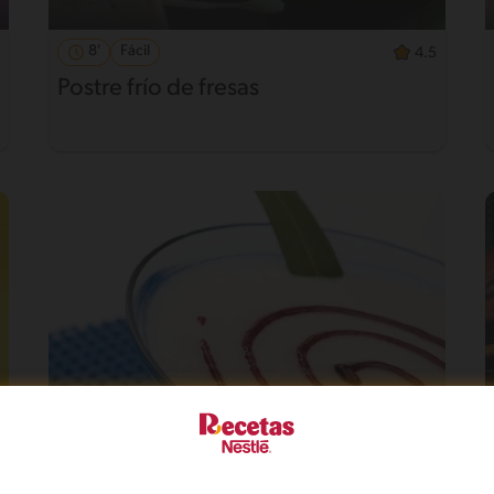
8'
Fácil
4.5
Postre frío de fresas
Fácil
5