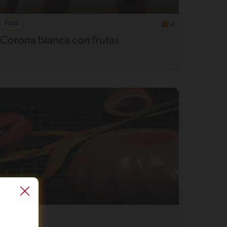
Fácil
4
Corona blanca con frutas
Fácil