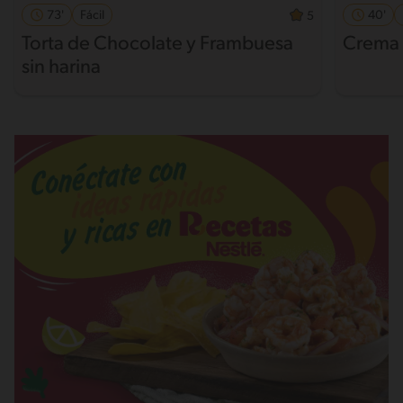
73'
Fácil
40'
5
Torta de Chocolate y Frambuesa
Crema 
sin harina