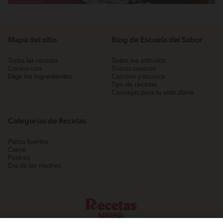
Mapa del sitio
Blog de Escuela del Sabor
Todas las recetas
Todos los artículos
Cocina con
Trucos caseros
Elige los ingredientes
Cocción y técnica
Tips de recetas
Consejos para tu vida diaria
Categorías de Recetas
Platos fuertes
Carne
Postres
Día de las madres