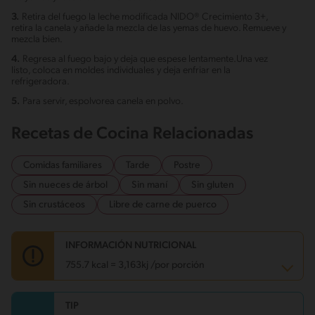
3.
Retira del fuego la leche modificada NIDO® Crecimiento 3+,
retira la canela y añade la mezcla de las yemas de huevo. Remueve y
mezcla bien.
4.
Regresa al fuego bajo y deja que espese lentamente.Una vez
listo, coloca en moldes individuales y deja enfriar en la
refrigeradora.
5.
Para servir, espolvorea canela en polvo.
Recetas de Cocina Relacionadas
Comidas familiares
Tarde
Postre
Sin nueces de árbol
Sin maní
Sin gluten
Sin crustáceos
Libre de carne de puerco
INFORMACIÓN NUTRICIONAL
755.7 kcal = 3,163kj /por porción
TIP
Carbohidratos
97.7 g