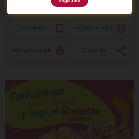
Regístrate
Azúcares
19.5 g
¿Qué quieres hacer con esta receta?
Guardarla
Agregar a mi menú
Marcarla cocinada
Compartirla