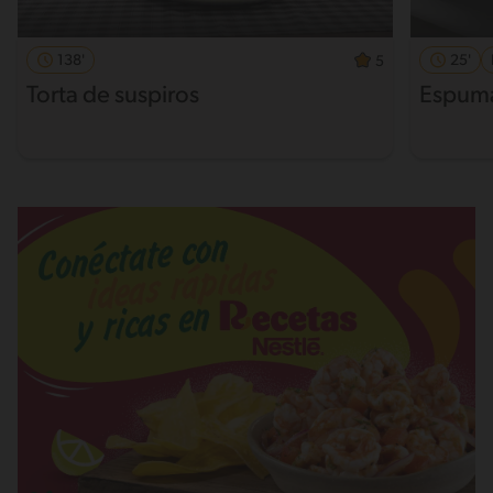
138'
25'
5
Torta de suspiros
Espuma