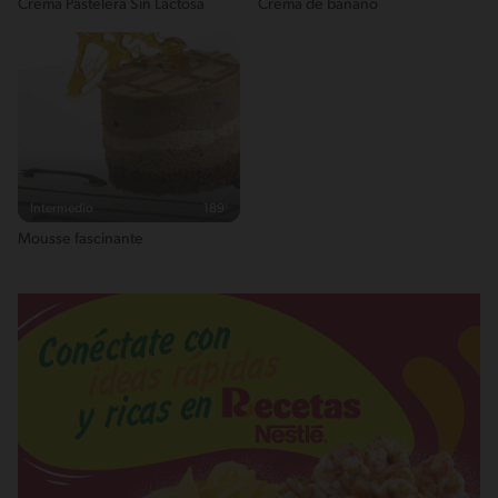
Crema Pastelera Sin Lactosa
Crema de banano
Intermedio
189'
Mousse fascinante