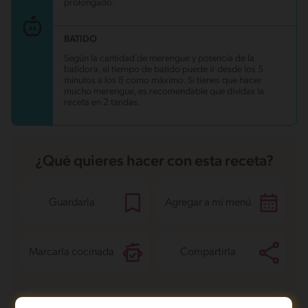
prolongado.
BATIDO
Según la cantidad de merengue y potencia de la
batidora, el tiempo de batido puede ir desde los 5
minutos a los 8 como máximo. Si tienes que hacer
mucho merengue, es recomendable que dividas la
receta en 2 tandas.
¿Qué quieres hacer con esta receta?
Guardarla
Agregar a mi menú
Marcarla cocinada
Compartirla