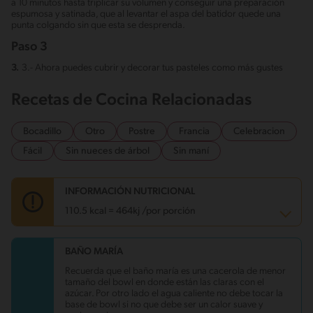
a 10 minutos hasta triplicar su volumen y conseguir una preparación
espumosa y satinada, que al levantar el aspa del batidor quede una
punta colgando sin que esta se desprenda.
Paso 3
3.
3.- Ahora puedes cubrir y decorar tus pasteles como más gustes
Recetas de Cocina Relacionadas
Bocadillo
Otro
Postre
Francia
Celebracion
Fácil
Sin nueces de árbol
Sin maní
INFORMACIÓN NUTRICIONAL
110.5 kcal = 464kj /por porción
BAÑO MARÍA
Carbohidratos
26.8 g
Energía
110.5 kcal
Recuerda que el baño maría es una cacerola de menor
Grasas
0 g
tamaño del bowl en donde están las claras con el
Proteína
1.5 g
azúcar. Por otro lado el agua caliente no debe tocar la
Sodio
49.3 mg
base de bowl si no que debe ser un calor suave y
Azúcares
26.7 g