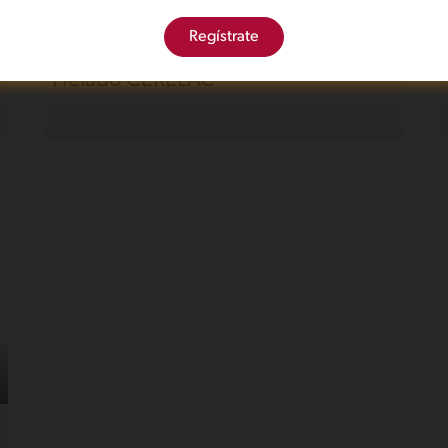
Regístrate
Fácil
4
Helado CERELAC