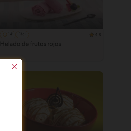
14'
Fácil
4.8
Helado de frutos rojos