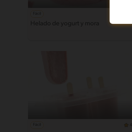
Fácil
4.8
Helado de yogurt y mora
Fácil
4