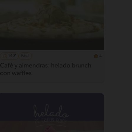
140'
Fácil
4
Café y almendras: helado brunch
con waffles