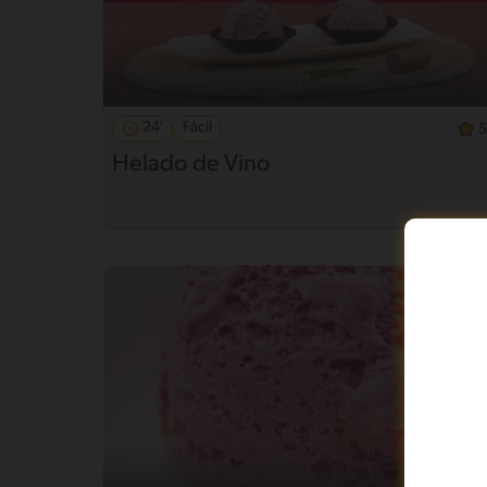
24'
Fácil
5
Helado de Vino