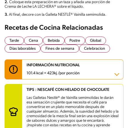
2.
Coloque esta preparación en un taza y añada una porción de
Crema de Leche LA LECHERA® sobre el líquido.
3.
Al final, decore con la Galleta NESTLÉ® Vainilla semimolida.
Recetas de Cocina Relacionadas
Tarde
Cena
Bebida
Postre
Global
Días laborables
Fines de semana
Celebracion
INFORMACIÓN NUTRICIONAL
101.4 kcal = 423kj /por porción
TIPS : NESCAFÉ CON HELADO DE CHOCOLATE
Carbohidratos
8.5 g
Energía
101.4 kcal
Las Galletas Nestlé® de Vainilla semimolidas le darán
Grasas
7.2 g
esa sensación crujiente que necesita el café para
Fibra
0.4 g
convertirse en un plato memorable después de
Proteína
1.1 g
cualquier almuerzo. Además, la suavidad del helado y la
Grasas saturadas
3.6 g
cremosidad de la mezcla final serán una explosión ideal
Sodio
29.6 mg
de sabores dulces y amargos que te encantará.
Azúcares
5.5 g
¡Inspírate con estas recetas en tu cocina y aprende