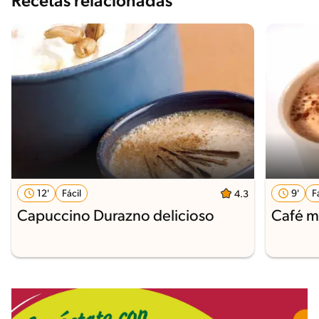
Recetas relacionadas
12'
Fácil
9'
F
4.3
Capuccino Durazno delicioso
Café m