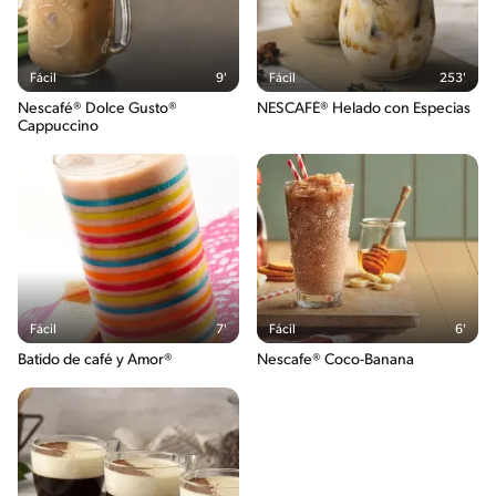
Fácil
9'
Fácil
253'
Nescafé® Dolce Gusto®
NESCAFÉ® Helado con Especias
Cappuccino
Fácil
7'
Fácil
6'
Batido de café y Amor®
Nescafe® Coco-Banana