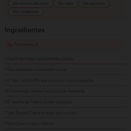
Sin nueces de árbol
Sin maní
Sin pescado
Sin crustáceos
Ingredientes
Porciones: 8
1 Taza Fréjol Negro
previamente cocidos
1 Taza Garbanzo
previamente cocido
1/2 Taza Cebolla Morada
picada en cubos pequeños
10 Cucharadas Menta Fresca
picado finamente
1/2 Taza Perejil Fresco
picado finamente
1 Taza Tomate Cherry
picados por la mitad
1 Taza Queso Fresco
rallados