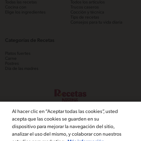
Todas las recetas
Todos los artículos
Cocina con
Trucos caseros
Elige los ingredientes
Cocción y técnica
Tips de recetas
Consejos para tu vida diaria
Categorías de Recetas
Platos fuertes
Carne
Postres
Día de las madres
Al hacer clic en “Aceptar todas las cookies”, usted
acepta que las cookies se guarden en su
dispositivo para mejorar la navegación del sitio,
©2022, Nestlé. Marcas registradas por Societé dels Produits Nestlé,
analizar el uso del mismo, y colaborar con nuestros
S.A. Vevey (Suiza)