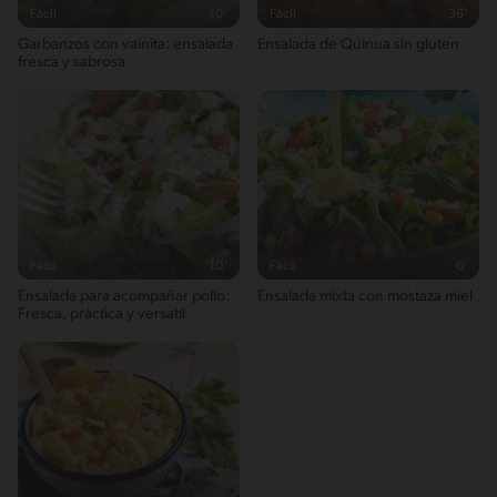
Fácil
10'
Fácil
36'
Saturedfat
Garbanzos con vainita: ensalada
Ensalada de Quinua sin gluten
1g / 0%
fresca y sabrosa
Sugar
3g / 0%
Sodio
278g / 0%
Salt
0.6g / %
Fácil
10'
Fácil
6'
Ensalada para acompañar pollo:
Ensalada mixta con mostaza miel
Fresca, práctica y versatíl