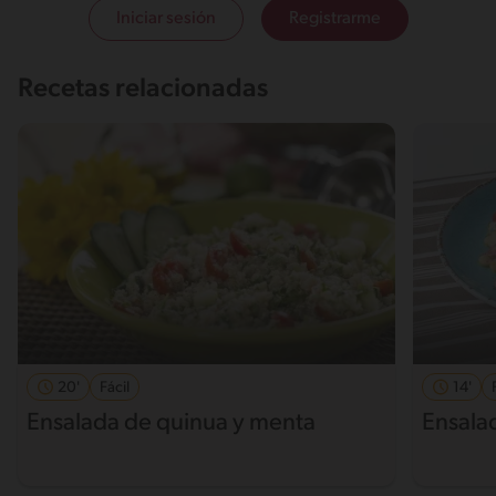
Iniciar sesión
Registrarme
Recetas relacionadas
20'
Fácil
14'
Ensalada de quinua y menta
Ensala