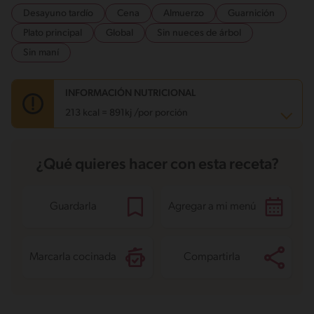
Desayuno tardío
Cena
Almuerzo
Guarnición
Plato principal
Global
Sin nueces de árbol
Sin maní
INFORMACIÓN NUTRICIONAL
213 kcal = 891kj /por porción
Carbohidratos
34.5 g
¿Qué quieres hacer con esta receta?
Energía
213 kcal
Grasas
4.7 g
Fibra
7.5 g
Proteína
12.4 g
Guardarla
Agregar a mi menú
Grasas saturadas
1.9 g
Sodio
278.8 mg
Azúcares
4 g
Marcarla cocinada
Compartirla