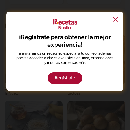
Recetas que te pueden interesar
iRegístrate para obtener la mejor
experiencia!
Te enviaremos un recetario especial a tu correo, además
podrás acceder a clases exclusivas en línea, promociones
y muchas sorpresas más
Regístrate
Fácil
30'
Intermedio
45'
Crema Deslactosada de Papas a
Pan Dulce de Chocolate sin
la Nuez
Lactosa