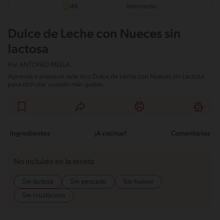
Intermedio
46
Dulce de Leche con Nueces sin
lactosa
Por
ANTONIO MELLA
Aprende a preparar este rico Dulce de Leche con Nueces sin Lactosa
para disfrutar cuando más gustes.
Ingredientes
¡A cocinar!
Comentarios
No incluido en la receta
Sin lactosa
Sin pescado
Sin huevo
Sin crustáceos