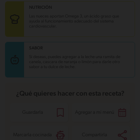
NUTRICIÓN
Carbohidratos
20.3 g
Energía
127.4 kcal
Las nueces aportan Omega 3, un ácido graso que
Grasas
4.1 g
ayuda al funcionamiento adecuado del sistema
Fibra
0.3 g
cardiovascular.
Proteína
2.8 g
Grasas saturadas
1.2 g
Sodio
51.7 mg
Azúcares
16 g
SABOR
Si deseas, puedes agregar a la leche una ramita de
canela, cascara de naranja o limón para darle otro
sabor a tu dulce de leche.
¿Qué quieres hacer con esta receta?
Guardarla
Agregar a mi menú
Marcarla cocinada
Compartirla