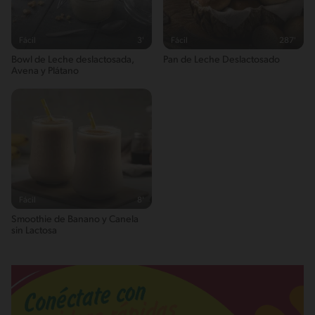
Fácil
3'
Fácil
287'
Bowl de Leche deslactosada,
Pan de Leche Deslactosado
Avena y Plátano
Fácil
8'
Smoothie de Banano y Canela
sin Lactosa