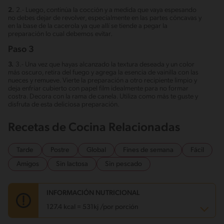
2.
2.- Luego, continúa la cocción y a medida que vaya espesando
no debes dejar de revolver, especialmente en las partes cóncavas y
en la base de la cacerola ya que allí se tiende a pegar la
preparación lo cual debemos evitar.
Paso 3
3.
3.- Una vez que hayas alcanzado la textura deseada y un color
más oscuro, retira del fuego y agrega la esencia de vainilla con las
nueces y remueve. Vierte la preparación a otro recipiente limpio y
deja enfriar cubierto con papel film idealmente para no formar
costra. Decora con la rama de canela. Utiliza como más te guste y
disfruta de esta deliciosa preparación.
Recetas de Cocina Relacionadas
Tarde
Postre
Global
Fines de semana
Fácil
Amigos
Sin lactosa
Sin pescado
INFORMACIÓN NUTRICIONAL
127.4 kcal = 531kj /por porción