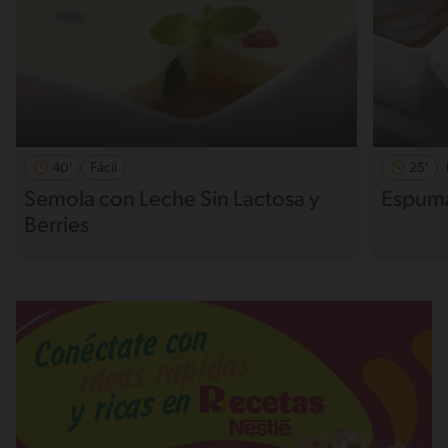
40'
Fácil
25'
Semola con Leche Sin Lactosa y
Espuma
Berries