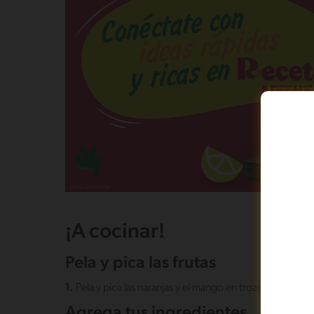
¡A cocinar!
Pela y pica las frutas
1.
Pela y pica las naranjas y el mango en trozos pequeños
Agrega tus ingredientes