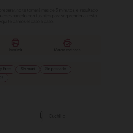
preparar, no te tomará más de 5 minutos, el resultado
 puedes hacerlo con tus hijos para sorprender al resto
 Aquí te damos el paso a paso.
Imprimir
Marcar cocinada
y-Free
Sin maní
Sin pescado
os
Cuchillo