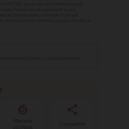
aría NESTLÉ®, que le dan un increíble toque de
 la base Tres Leches de La Lechera® es una
da, leche evaporada y crema de leche que
 otro nivel. Dulce, cremoso y jugoso, ¡una delicia
n trozos pequeños como un topping adicional.
?
Marcarla
Compartirla
cocinada