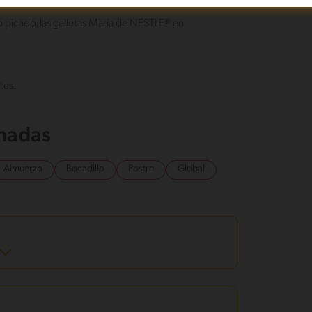
 picado, las galletas María de NESTLE®️ en
tes.
onadas
Almuerzo
Bocadillo
Postre
Global