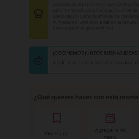
Energía
218.6 kcal
La receta de este postre incluye Galletas M
Grasas
7.3 g
sabor y crocancia a la preparación. Además,
Fibra
0.6 g
combinación perfecta entre leche condensa
Proteína
5 g
humedece el postre para darle una textura de
Grasas saturadas
3.4 g
de naranja y mango irresistible!
Sodio
131.8 mg
Azúcares
23.9 g
¡COCINEMOS JUNTOS BUENAS IDEAS!
Puedes incluir también frutillas cortadas e
¿Qué quieres hacer con esta receta
Agregar a mi
Guardarla
menú