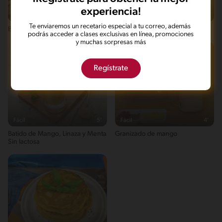
experiencia!
Fácil
6'
Fácil
11'
Te enviaremos un recetario especial a tu correo, además
Batido Mango Frozen
Dulce banana
podrás acceder a clases exclusivas en línea, promociones
y muchas sorpresas más
Regístrate
Fácil
5'
Fácil
4'
Batido de Mango, Linaza y Menta
Granizado de mango
Sin lactosa