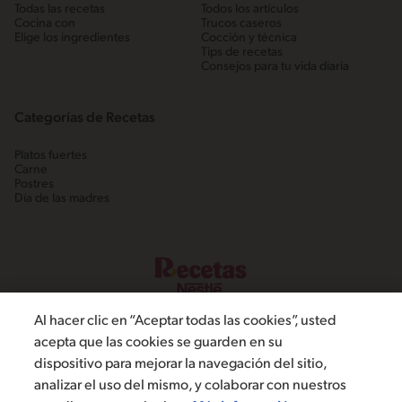
Todas las recetas
Todos los artículos
Cocina con
Trucos caseros
Elige los ingredientes
Cocción y técnica
Tips de recetas
Consejos para tu vida diaria
Categorías de Recetas
Platos fuertes
Carne
Postres
Día de las madres
Al hacer clic en “Aceptar todas las cookies”, usted
acepta que las cookies se guarden en su
dispositivo para mejorar la navegación del sitio,
©2022, Nestlé. Marcas registradas por Societé dels Produits Nestlé,
analizar el uso del mismo, y colaborar con nuestros
S.A. Vevey (Suiza)