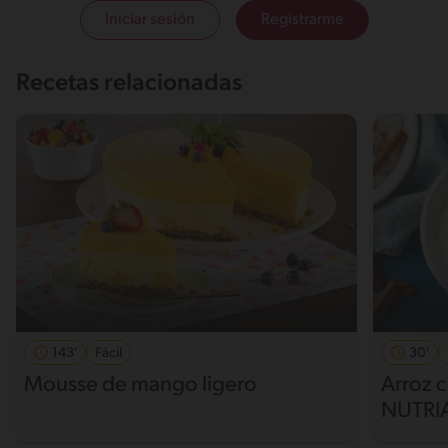
Iniciar sesión
Registrarme
Recetas relacionadas
143'
Fácil
30'
Mousse de mango ligero
Arroz 
NUTRI