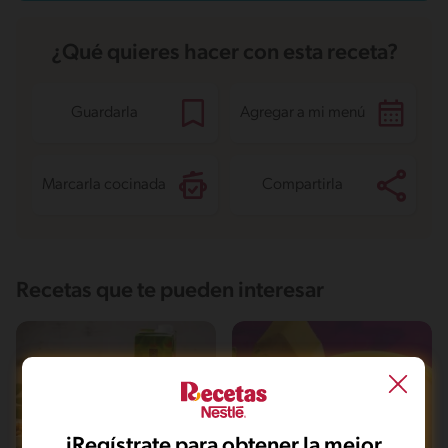
Grasas saturadas
4.1 g
Sodio
145.4 mg
Azúcares
38.1 g
¿Qué quieres hacer con esta receta?
Guardarla
Agregar a mi menú
Marcarla cocinada
Compartirla
Recetas que te pueden interesar
iRegístrate para obtener la mejor