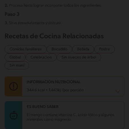
2.
Procesa hasta lograr incorporar todos los ingredientes.
Paso 3
3.
Sirve inmediatamente y disfruta.
Recetas de Cocina Relacionadas
Comidas familiares
Bocadillo
Bebida
Postre
Global
Celebracion
Sin nueces de árbol
Sin maní
INFORMACIÓN NUTRICIONAL
344.6 kcal = 1,443kj /por porción
ES BUENO SABER
Carbohidratos
55.4 g
Energía
344.6 kcal
El mango contiene vitamina C, ácido fólico y algunos
Grasas
11.7 g
minerales como magnesio.
Fibra
4.5 g
Proteína
9.1 g