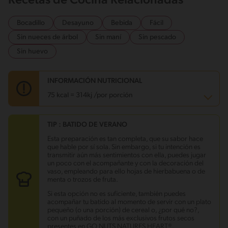
Recetas de Cocina Relacionadas
Bocadillo
Desayuno
Bebida
Fácil
Sin nueces de árbol
Sin maní
Sin pescado
Sin huevo
INFORMACIÓN NUTRICIONAL
75 kcal = 314kj /por porción
TIP : BATIDO DE VERANO
Carbohidratos
13.7 g
Energía
75 kcal
Esta preparación es tan completa, que su sabor hace
Grasas
1.5 g
que hable por sí sola. Sin embargo, si tu intención es
Fibra
4.2 g
transmitir aún más sentimientos con ella, puedes jugar
Proteína
2.9 g
un poco con el acompañante y con la decoración del
Grasas saturadas
0.6 g
vaso, empleando para ello hojas de hierbabuena o de
Sodio
42.5 mg
menta o trozos de fruta.
Azúcares
8.8 g
Si esta opción no es suficiente, también puedes
acompañar tu batido al momento de servir con un plato
pequeño (o una porción) de cereal o, ¿por qué no?,
con un puñado de los más exclusivos frutos secos
presentes en GO NUTS NATURES HEART®.