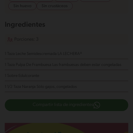
Sin huevo
Sin crustáceos
Ingredientes
Porciones: 3
1 Taza Leche Semidescremada LA LECHERA®
1 Taza Pulpa De Frambuesa
Las frambuesas deben estar congeladas
1 Sobre Edulcorante
1 1/2 Taza Naranja
Sólo gajos, congelados
Compartir lista de ingredientes