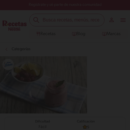
Regístrate y sé parte de nuestra comunidad
Recetas
Blog
Marcas
Categorías
Calificación
Dificultad
Fácil
5