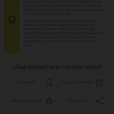
Grasas
8.6 g
preparación se te pide únicamente la yema del huevo,
Fibra
0.8 g
por lo que debes separarla de la clara. Si no tienes el
Proteína
5.6 g
elemento o el conocimiento de cómo puedes hacerlo,
Grasas saturadas
5.5 g
no te preocupes, es muy sencillo.
Sodio
66.2 mg
Azúcares
22 g
Como primera opción, basta sólo con agregar los
huevos a un recipiente, separados de los demás
ingredientes, y emplear una cuchara sopera para
“pescar” la yema y apartarla de la clara. Otra alternativa
es usar la propia cáscara del huevo e ir vertiendo
lentamente y por aparte la clara hasta dejar sólo la
yema.
¿Qué quieres hacer con esta receta?
Guardarla
Agregar a mi menú
Marcarla cocinada
Compartirla