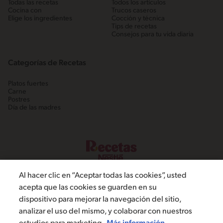
Todas las recetas
Todos los artículos
Cocina con
Trucos caseros
Elige los ingredientes
Cocción y técnica
Tips de recetas
Consejos para tu vida diaria
Categorías de Recetas
Platos fuertes
Carne
Postres
Día de las madres
Al hacer clic en “Aceptar todas las cookies”, usted
acepta que las cookies se guarden en su
dispositivo para mejorar la navegación del sitio,
©2022, Nestlé. Marcas registradas por Societé dels Produits Nestlé,
analizar el uso del mismo, y colaborar con nuestros
S.A. Vevey (Suiza)