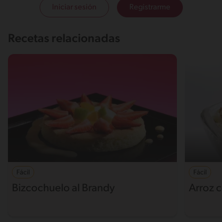
Iniciar sesión
Registrarme
Recetas relacionadas
Fácil
Fácil
Bizcochuelo al Brandy
Arroz 