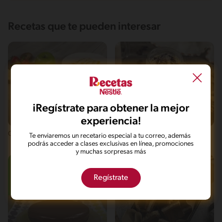
Recetas que te pueden interesar
iRegístrate para obtener la mejor
experiencia!
Fácil
31'
Fácil
6'
Crepas arcoiris
Shake proteíco de café y
Te enviaremos un recetario especial a tu correo, además
chocolate
podrás acceder a clases exclusivas en línea, promociones
y muchas sorpresas más
Regístrate