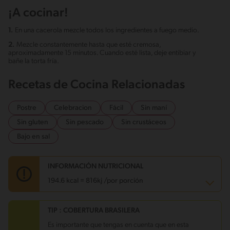
¡A cocinar!
1.
En una cacerola mezcle todos los ingredientes a fuego medio.
2.
Mezcle constantemente hasta que esté cremosa,
aproximadamente 15 minutos. Cuando esté lista, deje entibiar y
bañe la torta fría.
Recetas de Cocina Relacionadas
Postre
Celebracion
Fácil
Sin maní
Sin gluten
Sin pescado
Sin crustáceos
Bajo en sal
INFORMACIÓN NUTRICIONAL
194.6 kcal = 816kj /por porción
TIP : COBERTURA BRASILERA
Carbohidratos
23.3 g
Energía
194.6 kcal
Es importante que tengas en cuenta que en esta