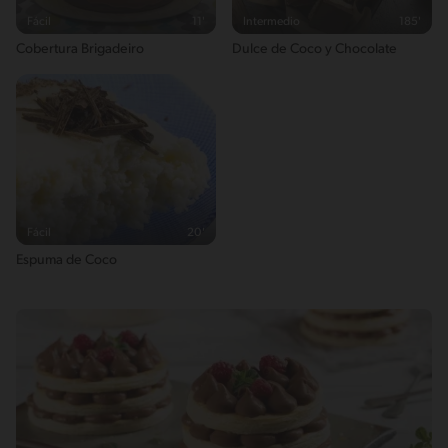
Fácil
11'
Intermedio
185'
Cobertura Brigadeiro
Dulce de Coco y Chocolate
Fácil
20'
Espuma de Coco