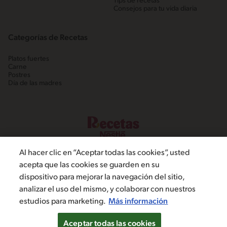
Tips de recetas
Consejos para tu vida diaria
Categorías de Recetas
Platos fuertes
Carne
Postres
Día de las madres
Al hacer clic en “Aceptar todas las cookies”, usted
acepta que las cookies se guarden en su
dispositivo para mejorar la navegación del sitio,
©2022, Nestlé. Marcas registradas por Societé dels Produits Nestlé,
analizar el uso del mismo, y colaborar con nuestros
S.A. Vevey (Suiza)
estudios para marketing.
Más información
Política de Privacidad
Términos y condiciones
Configuración de cookies
Aceptar todas las cookies