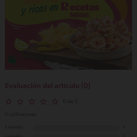
Evaluación del artículo (0)
0 de 5
0 calificaciones
5 estrellas
0
4 estrellas
0