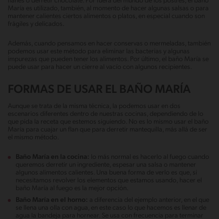
flanes o derretir chocolate. Por fuera del mundo de los postres, el baño
María es utilizado, también, al momento de hacer algunas salsas o para
mantener calientes ciertos alimentos o platos, en especial cuando son
frágiles y delicados.
Además, cuando pensamos en hacer conservas o mermeladas, también
podemos usar este método para eliminar las bacterias y algunas
impurezas que pueden tener los alimentos. Por último, el baño María se
puede usar para hacer un cierre al vacío con algunos recipientes.
FORMAS DE USAR EL BAÑO MARÍA
Aunque se trata de la misma técnica, la podemos usar en dos
escenarios diferentes dentro de nuestras cocinas, dependiendo de lo
que pida la receta que estemos siguiendo. No es lo mismo usar el baño
María para cuajar un flan que para derretir mantequilla, más allá de ser
el mismo método.
Baño María en la cocina:
lo más normal es hacerlo al fuego cuando
queremos derretir un ingrediente, espesar una salsa o mantener
algunos alimentos calientes. Una buena forma de verlo es que, si
necesitamos revolver los elementos que estamos usando, hacer el
baño María al fuego es la mejor opción.
Baño María en el horno:
a diferencia del ejemplo anterior, en el que
se llena una olla con agua, en este caso lo que hacemos es llenar de
agua la bandeja para hornear. Se usa con frecuencia para terminar