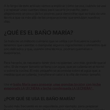
A lo largo de este artículo vamos a explicar cómo se usa, cuándo se usa
y a repasar unas cuantas ideas para sacarle provecho, pero
alejándonos un poco de los postres para demostrar que se trata de una
técnica que va más allá de las preparaciones que endulzan nuestros
días.
¿QUÉ ES EL BAÑO MARÍA?
Se trata de un método culinario que se utiliza con frecuencia cuando
tenemos que calentar o manipular algunos ingredientes o alimentos que
son delicados y que, usando otra técnica, podrían quemarse o
evaporarse.
Para hacerlo, es necesario tener dos recipientes, uno más grande que el
otro. El de mayor tamaño se llena con agua, que se calienta en el horno
o sobre la cocina. El más pequeño se acomoda sobre el agua que, a
medida que se calienta, transfiere el calor a la olla de menor tamaño.
Usa el
baño María para preparar unas gomitas bicolor con leche
evaporada LA LECHERA y leche condensada LA LECHERA®.
¿POR QUÉ SE USA EL BAÑO MARÍA?
Su uso más frecuente es en repostería, por ejemplo, para preparar