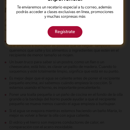
TIPS AL MOMENTO DE USAR EL BAÑO
Te enviaremos un recetario especial a tu correo, además
MARÍA
podrás acceder a clases exclusivas en línea, promociones
y muchas sorpresas más
Aunque en términos generales hemos visto que estamos hablando de
una técnica que no es difícil de aplicar, en Recetas Nestlé® tenemos
unos cuantos consejos para que el baño María sea más exitoso.
Regístrate
No es necesario usar demasiada agua, puesto que al momento en el
que empieza a burbujear es posible que se riegue. Tampoco
queremos que salte y los alimentos o ingredientes que estén en el
recipiente de menor tamaño se mojen.
Un buen truco para saber si un postre, como un flan o un
cheesecake, está listo, es clavar un palito de madera. Cuando lo
saquemos y esté totalmente limpio, significa que está en su punto.
Es mejor dejar que el agua se caliente antes de poner el recipiente
pequeño encima, así sabemos cuándo empieza la cocción. Si
estamos usando el horno, es importante precalentarlo.
Poner una toalla pequeña o un paño de cocina en el fondo de la olla
grande o la bandeja del horno puede ayudar a que el recipiente
pequeño se mueva menos cuando el agua empieza a burbujear.
Si el agua se evapora mientras estamos haciendo un baño María, lo
mejor es volver a llenar la olla con agua caliente.
El vidrio y el hierro son mejores conductores de calor, en
comparación con el acero inoxidable.