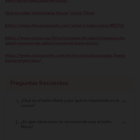
aves-carnes-pescados-verduras/
How to make Hollandaise Sauce | Jamie Oliver
https://www.thespruceeats.com/what-is-bain-marie-995752
https://www.conasi.eu/blog/consejos-de-salud/consejos-de-
salud-consejos-de-salud/conservas-bano-maria/
https://www.cocinayvino.com/en-la-cocina/especiales/bano-
maria-origen-tips/
Preguntas frecuentes
¿Qué es el baño María y por qué es importante en la
cocina?
¿En qué situaciones se recomienda usar el baño
María?