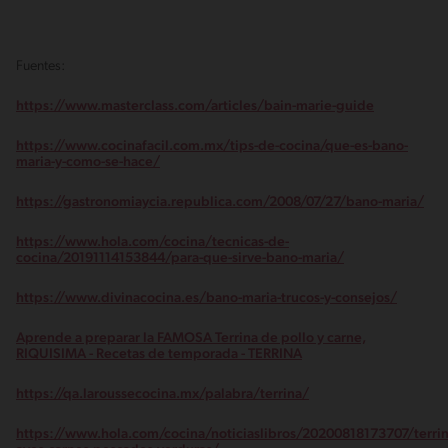
Fuentes:
https://www.masterclass.com/articles/bain-marie-guide
https://www.cocinafacil.com.mx/tips-de-cocina/que-es-bano-
maria-y-como-se-hace/
https://gastronomiaycia.republica.com/2008/07/27/bano-maria/
https://www.hola.com/cocina/tecnicas-de-
cocina/20191114153844/para-que-sirve-bano-maria/
https://www.divinacocina.es/bano-maria-trucos-y-consejos/
Aprende a preparar la FAMOSA Terrina de pollo y carne,
RIQUISIMA - Recetas de temporada - TERRINA
https://qa.laroussecocina.mx/palabra/terrina/
https://www.hola.com/cocina/noticiaslibros/20200818173707/terrin