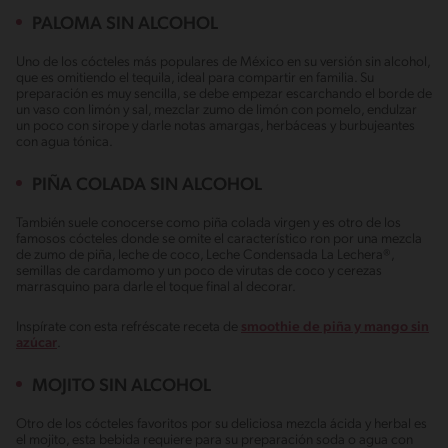
PALOMA SIN ALCOHOL
Uno de los cócteles más populares de México en su versión sin alcohol,
que es omitiendo el tequila, ideal para compartir en familia. Su
preparación es muy sencilla, se debe empezar escarchando el borde de
un vaso con limón y sal, mezclar zumo de limón con pomelo, endulzar
un poco con sirope y darle notas amargas, herbáceas y burbujeantes
con agua tónica.
PIÑA COLADA SIN ALCOHOL
También suele conocerse como piña colada virgen y es otro de los
famosos cócteles donde se omite el característico ron por una mezcla
de zumo de piña, leche de coco, Leche Condensada La Lechera®,
semillas de cardamomo y un poco de virutas de coco y cerezas
marrasquino para darle el toque final al decorar.
Inspírate con esta refréscate receta de
smoothie de piña y mango sin
azúcar
.
MOJITO SIN ALCOHOL
Otro de los cócteles favoritos por su deliciosa mezcla ácida y herbal es
el mojito, esta bebida requiere para su preparación soda o agua con