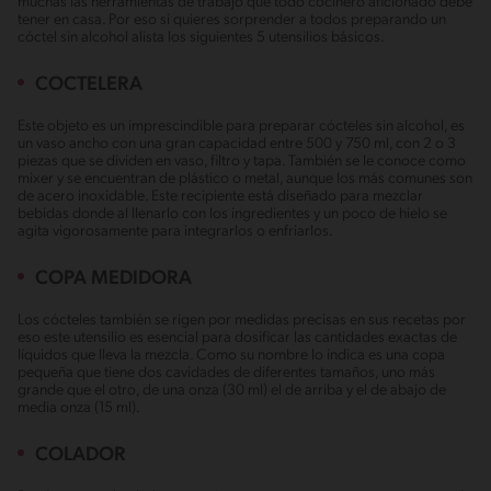
muchas las herramientas de trabajo que todo cocinero aficionado debe
tener en casa. Por eso si quieres sorprender a todos preparando un
cóctel sin alcohol alista los siguientes 5 utensilios básicos.
COCTELERA
Este objeto es un imprescindible para preparar cócteles sin alcohol, es
un vaso ancho con una gran capacidad entre 500 y 750 ml, con 2 o 3
piezas que se dividen en vaso, filtro y tapa. También se le conoce como
mixer y se encuentran de plástico o metal, aunque los más comunes son
de acero inoxidable. Este recipiente está diseñado para mezclar
bebidas donde al llenarlo con los ingredientes y un poco de hielo se
agita vigorosamente para integrarlos o enfriarlos.
COPA MEDIDORA
Los cócteles también se rigen por medidas precisas en sus recetas por
eso este utensilio es esencial para dosificar las cantidades exactas de
líquidos que lleva la mezcla. Como su nombre lo indica es una copa
pequeña que tiene dos cavidades de diferentes tamaños, uno más
grande que el otro, de una onza (30 ml) el de arriba y el de abajo de
media onza (15 ml).
COLADOR