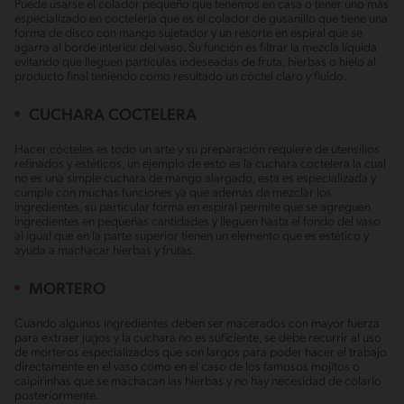
Puede usarse el colador pequeño que tenemos en casa o tener uno más
especializado en coctelería que es el colador de gusanillo que tiene una
forma de disco con mango sujetador y un resorte en espiral que se
agarra al borde interior del vaso. Su función es filtrar la mezcla líquida
evitando que lleguen partículas indeseadas de fruta, hierbas o hielo al
producto final teniendo como resultado un cóctel claro y fluido.
CUCHARA COCTELERA
Hacer cócteles es todo un arte y su preparación requiere de utensilios
refinados y estéticos, un ejemplo de esto es la cuchara coctelera la cual
no es una simple cuchara de mango alargado, esta es especializada y
cumple con muchas funciones ya que además de mezclar los
ingredientes, su particular forma en espiral permite que se agreguen
ingredientes en pequeñas cantidades y lleguen hasta el fondo del vaso
al igual que en la parte superior tienen un elemento que es estético y
ayuda a machacar hierbas y frutas.
MORTERO
Cuando algunos ingredientes deben ser macerados con mayor fuerza
para extraer jugos y la cuchara no es suficiente, se debe recurrir al uso
de morteros especializados que son largos para poder hacer el trabajo
directamente en el vaso como en el caso de los famosos mojitos o
caipirinhas que se machacan las hierbas y no hay necesidad de colarlo
posteriormente.