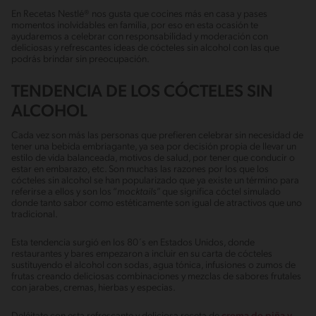
En Recetas Nestlé® nos gusta que cocines más en casa y pases
momentos inolvidables en familia, por eso en esta ocasión te
ayudaremos a celebrar con responsabilidad y moderación con
deliciosas y refrescantes ideas de cócteles sin alcohol con las que
podrás brindar sin preocupación.
TENDENCIA DE LOS CÓCTELES SIN
ALCOHOL
Cada vez son más las personas que prefieren celebrar sin necesidad de
tener una bebida embriagante, ya sea por decisión propia de llevar un
estilo de vida balanceada, motivos de salud, por tener que conducir o
estar en embarazo, etc. Son muchas las razones por los que los
cócteles sin alcohol se han popularizado que ya existe un término para
referirse a ellos y son los “
mocktails
” que significa cóctel simulado
donde tanto sabor como estéticamente son igual de atractivos que uno
tradicional.
Esta tendencia surgió en los 80´s en Estados Unidos, donde
restaurantes y bares empezaron a incluir en su carta de cócteles
sustituyendo el alcohol con sodas, agua tónica, infusiones o zumos de
frutas creando deliciosas combinaciones y mezclas de sabores frutales
con jarabes, cremas, hierbas y especias.