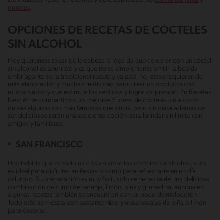
Deléitate con esta refrescante y deliciosa receta de
crema de piña y
nueces
.
OPCIONES DE RECETAS DE CÓCTELES
SIN ALCOHOL
Hoy queremos sacar de la cabeza la idea de que celebrar con un cóctel
sin alcohol es aburrido y es que no es simplemente omitir la bebida
embriagante de la tradicional receta y ya está, no, estos requieren de
más elaboración y mucha creatividad para crear un producto con
mucho sabor y que estimule los sentidos y logre sorprender. En Recetas
Nestlé® te compartimos las mejores 5 ideas de cócteles sin alcohol
quizás algunos son más famosos que otros, pero sin duda además de
ser deliciosos serán una excelente opción para brindar sin límite con
amigos y familiares.
SAN FRANCISCO
Una bebida que es todo un clásico entre los cócteles sin alcohol, pues
es ideal para disfrutar en fiestas o como para refrescarte en un día
caluroso. Su preparación es muy fácil, solo se necesita de una deliciosa
combinación de zumo de naranja, limón, piña y granadina, aunque en
algunas recetas también se encuentran con un poco de melocotón.
Todo esto se mezcla con bastante hielo y unas rodajas de piña o limón
para decorar.