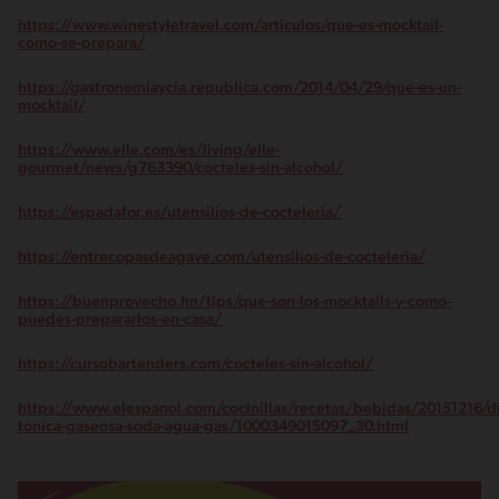
https://www.winestyletravel.com/articulos/que-es-mocktail-
como-se-prepara/
https://gastronomiaycia.republica.com/2014/04/29/que-es-un-
mocktail/
https://www.elle.com/es/living/elle-
gourmet/news/g763390/cocteles-sin-alcohol/
https://espadafor.es/utensilios-de-cocteleria/
https://entrecopasdeagave.com/utensilios-de-cocteleria/
https://buenprovecho.hn/tips/que-son-los-mocktails-y-como-
puedes-prepararlos-en-casa/
https://cursobartenders.com/cocteles-sin-alcohol/
https://www.elespanol.com/cocinillas/recetas/bebidas/20151216/di
tonica-gaseosa-soda-agua-gas/1000349015097_30.html