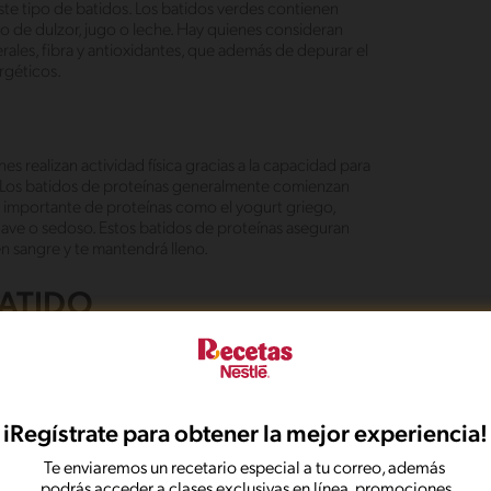
te tipo de batidos. Los batidos verdes contienen
go de dulzor, jugo o leche. Hay quienes consideran
rales, fibra y antioxidantes, que además de depurar el
rgéticos.
s realizan actividad física gracias a la capacidad para
es Los batidos de proteínas generalmente comienzan
te importante de proteínas como el yogurt griego,
uave o sedoso. Estos batidos de proteínas aseguran
 en sangre y te mantendrá lleno.
BATIDO
componentes básicos para hacer un batido, base
lo que se te ocurra. A continuación, te mostramos los
iRegístrate para obtener la mejor experiencia!
Te enviaremos un recetario especial a tu correo, además
tener siempre disponible una gran variedad de frutas
podrás acceder a clases exclusivas en línea, promociones