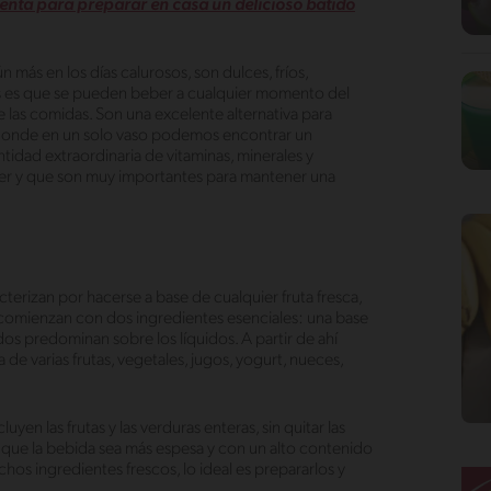
enta para preparar en casa un delicioso batido
ún más en los días calurosos, son dulces, fríos,
dos es que se pueden beber a cualquier momento del
las comidas. Son una excelente alternativa para
en donde en un solo vaso podemos encontrar un
tidad extraordinaria de vitaminas, minerales y
rber y que son muy importantes para mantener una
terizan por hacerse a base de cualquier fruta fresca,
s comienzan con dos ingredientes esenciales: una base
idos predominan sobre los líquidos. A partir de ahí
de varias frutas, vegetales, jugos, yogurt, nueces,
yen las frutas y las verduras enteras, sin quitar las
uda que la bebida sea más espesa y con un alto contenido
chos ingredientes frescos, lo ideal es prepararlos y