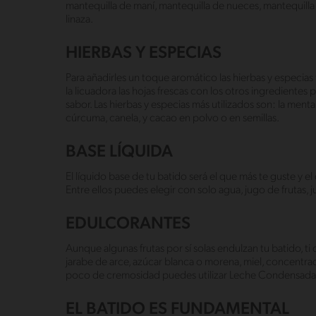
mantequilla de maní, mantequilla de nueces, mantequilla d
linaza.
HIERBAS Y ESPECIAS
Para añadirles un toque aromático las hierbas y especias
la licuadora las hojas frescas con los otros ingredientes
sabor. Las hierbas y especias más utilizados son: la menta, 
cúrcuma, canela, y cacao en polvo o en semillas.
BASE LÍQUIDA
El líquido base de tu batido será el que más te guste y 
Entre ellos puedes elegir con solo agua, jugo de frutas,
EDULCORANTES
Aunque algunas frutas por sí solas endulzan tu batido, ti
jarabe de arce, azúcar blanca o morena, miel, concentrado
poco de cremosidad puedes utilizar Leche Condensad
EL BATIDO ES FUNDAMENTAL