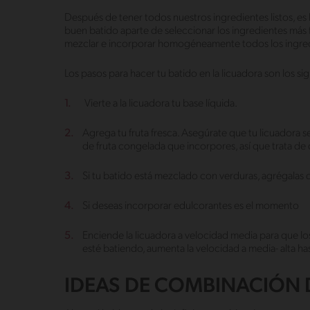
Después de tener todos nuestros ingredientes listos, es
buen batido aparte de seleccionar los ingredientes más 
mezclar e incorporar homogéneamente todos los ingred
Los pasos para hacer tu batido en la licuadora son los si
Vierte a la licuadora tu base líquida.
Agrega tu fruta fresca. Asegúrate que tu licuadora s
de fruta congelada que incorpores, así que trata de 
Si tu batido está mezclado con verduras, agrégalas d
Si deseas incorporar edulcorantes es el momento
Enciende la licuadora a velocidad media para que l
esté batiendo, aumenta la velocidad a media- alta h
IDEAS DE COMBINACIÓN 