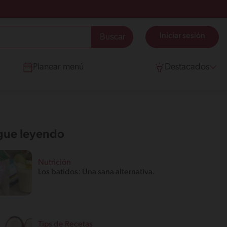
Iniciar sesión
Planear menú
Destacados
gue leyendo
Nutrición
Los batidos: Una sana alternativa.
Tips de Recetas