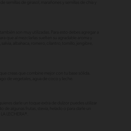
e semillas de girasol, marañones y semillas de chía y
 también son muy utilizadas. Para esto debes agregar a
 para que al mezclarlas suelten su agradable aroma y
salvia, albahaca, romero, cilantro, tomillo, jengibre,
el que creas que combine mejor con tu base sólida.
 jugo de vegetales, agua de coco y leche.
 quieres darle un toque extra de dulzor puedes utilizar
 de algunas frutas, stevia, helado o para darle un
a LA LECHERA®.