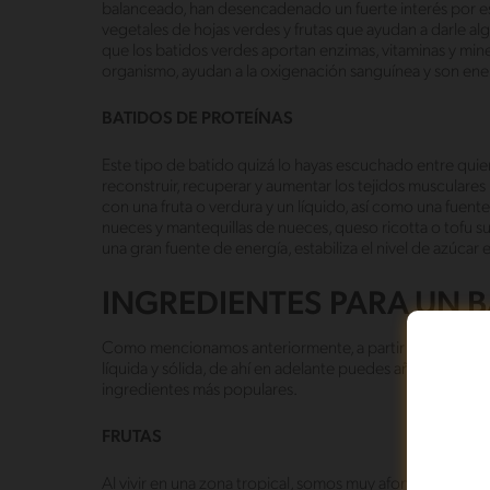
balanceado, han desencadenado un fuerte interés por es
vegetales de hojas verdes y frutas que ayudan a darle al
que los batidos verdes aportan enzimas, vitaminas y mine
organismo, ayudan a la oxigenación sanguínea y son ene
BATIDOS DE PROTEÍNAS
Este tipo de batido quizá lo hayas escuchado entre quiene
reconstruir, recuperar y aumentar los tejidos muscular
con una fruta o verdura y un líquido, así como una fuen
nueces y mantequillas de nueces, queso ricotta o tofu s
una gran fuente de energía, estabiliza el nivel de azúcar
INGREDIENTES PARA UN 
Como mencionamos anteriormente, a partir de los dos 
líquida y sólida, de ahí en adelante puedes añadir todo 
ingredientes más populares.
FRUTAS
Al vivir en una zona tropical, somos muy afortunados al 