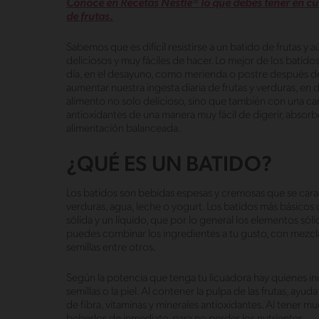
Conoce en Recetas Nestlé® lo que debes tener en cu
de frutas.
Sabemos que es difícil resistirse a un batido de frutas y a
deliciosos y muy fáciles de hacer. Lo mejor de los bati
día, en el desayuno, como merienda o postre después de 
aumentar nuestra ingesta diaria de frutas y verduras, 
alimento no solo delicioso, sino que también con una can
antioxidantes de una manera muy fácil de digerir, abso
alimentación balanceada.
¿QUÉ ES UN BATIDO?
Los batidos son bebidas espesas y cremosas que se carac
verduras, agua, leche o yogurt. Los batidos más básico
sólida y un líquido, que por lo general los elementos sól
puedes combinar los ingredientes a tu gusto, con mezcla 
semillas entre otros.
Según la potencia que tenga tu licuadora hay quienes inclu
semillas o la piel. Al contener la pulpa de las frutas, ay
de fibra, vitaminas y minerales antioxidantes. Al tener mu
beberlos de inmediato, para no perder los nutrientes.