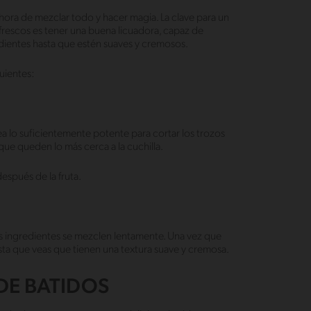
 hora de mezclar todo y hacer magia. La clave para un
frescos es tener una buena licuadora, capaz de
ientes hasta que estén suaves y cremosos.
guientes:
ea lo suficientemente potente para cortar los trozos
que queden lo más cerca a la cuchilla.
espués de la fruta.
os ingredientes se mezclen lentamente. Una vez que
asta que veas que tienen una textura suave y cremosa.
DE BATIDOS