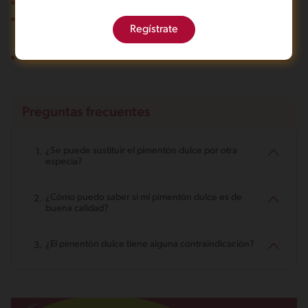
https://www.bonviveur.es/recetas/tag/pimenton-dulce/
https://www.hola.com/cocina/tecnicas-de-
Regístrate
cocina/20200407164517/cocina-con-condimentos-pimenton-
consejos-recetas/
https://www.elreydelpulpo.com/cocina/ingrediente/pimenton/
Preguntas frecuentes
¿Se puede sustituir el pimentón dulce por otra
especia?
¿Cómo puedo saber si mi pimentón dulce es de
buena calidad?
¿El pimentón dulce tiene alguna contraindicación?