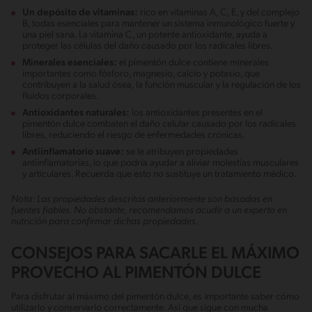
Un depósito de vitaminas:
rico en vitaminas A, C, E, y del complejo
B, todas esenciales para mantener un sistema inmunológico fuerte y
una piel sana. La vitamina C, un potente antioxidante, ayuda a
proteger las células del daño causado por los radicales libres.
Minerales esenciales:
el pimentón dulce contiene minerales
importantes como fósforo, magnesio, calcio y potasio, que
contribuyen a la salud ósea, la función muscular y la regulación de los
fluidos corporales.
Antioxidantes naturales:
los antioxidantes presentes en el
pimentón dulce combaten el daño celular causado por los radicales
libres, reduciendo el riesgo de enfermedades crónicas.
Antiinflamatorio suave:
se le atribuyen propiedades
antiinflamatorias, lo que podría ayudar a aliviar molestias musculares
y articulares. Recuerda que esto no sustituye un tratamiento médico.
Nota: Las propiedades descritas anteriormente son basadas en
fuentes fiables. No obstante, recomendamos acudir a un experto en
nutrición para confirmar dichas propiedades.
CONSEJOS PARA SACARLE EL MÁXIMO
PROVECHO AL PIMENTÓN DULCE
Para disfrutar al máximo del pimentón dulce, es importante saber cómo
utilizarlo y conservarlo correctamente. Así que sigue con mucha