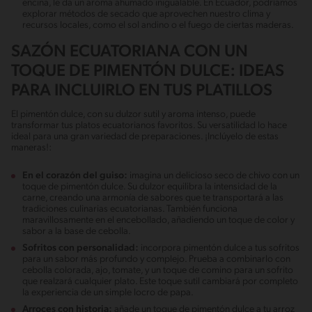
encina, le da un aroma ahumado inigualable. En Ecuador, podríamos
explorar métodos de secado que aprovechen nuestro clima y
recursos locales, como el sol andino o el fuego de ciertas maderas.
SAZÓN ECUATORIANA CON UN
TOQUE DE PIMENTÓN DULCE: IDEAS
PARA INCLUIRLO EN TUS PLATILLOS
El pimentón dulce, con su dulzor sutil y aroma intenso, puede
transformar tus platos ecuatorianos favoritos. Su versatilidad lo hace
ideal para una gran variedad de preparaciones. ¡Inclúyelo de estas
maneras!:
En el corazón del guiso:
imagina un delicioso seco de chivo con un
toque de pimentón dulce. Su dulzor equilibra la intensidad de la
carne, creando una armonía de sabores que te transportará a las
tradiciones culinarias ecuatorianas. También funciona
maravillosamente en el encebollado, añadiendo un toque de color y
sabor a la base de cebolla.
Sofritos con personalidad:
incorpora pimentón dulce a tus sofritos
para un sabor más profundo y complejo. Prueba a combinarlo con
cebolla colorada, ajo, tomate, y un toque de comino para un sofrito
que realzará cualquier plato. Este toque sutil cambiará por completo
la experiencia de un simple locro de papa.
Arroces con historia:
añade un toque de pimentón dulce a tu arroz