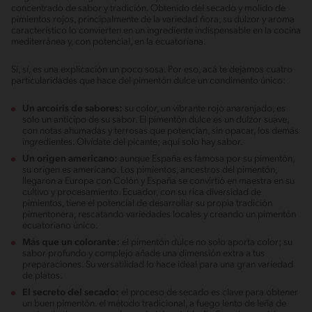
concentrado de sabor y tradición. Obtenido del secado y molido de
pimientos rojos, principalmente de la variedad ñora, su dulzor y aroma
característico lo convierten en un ingrediente indispensable en la cocina
mediterránea y, con potencial, en la ecuatoriana.
Sí, sí, es una explicación un poco sosa. Por eso, acá te dejamos cuatro
particularidades que hace del pimentón dulce un condimento único:
Un arcoíris de sabores:
su color, un vibrante rojo anaranjado, es
solo un anticipo de su sabor. El pimentón dulce es un dulzor suave,
con notas ahumadas y terrosas que potencian, sin opacar, los demás
ingredientes. Olvídate del picante; aquí solo hay sabor.
Un origen americano:
aunque España es famosa por su pimentón,
su origen es americano. Los pimientos, ancestros del pimentón,
llegaron a Europa con Colón y España se convirtió en maestra en su
cultivo y procesamiento. Ecuador, con su rica diversidad de
pimientos, tiene el potencial de desarrollar su propia tradición
pimentonera, rescatando variedades locales y creando un pimentón
ecuatoriano único.
Más que un colorante:
el pimentón dulce no solo aporta color; su
sabor profundo y complejo añade una dimensión extra a tus
preparaciones. Su versatilidad lo hace ideal para una gran variedad
de platos.
El secreto del secado:
el proceso de secado es clave para obtener
un buen pimentón. el método tradicional, a fuego lento de leña de