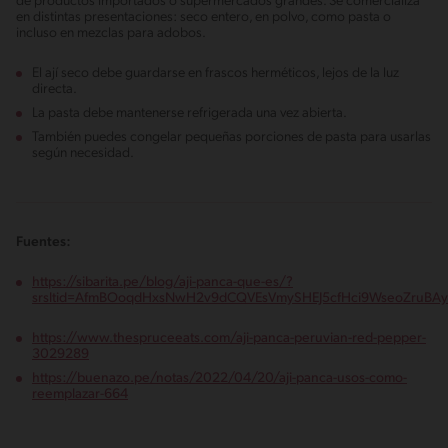
de productos importados o supermercados grandes. Se comercializa
en distintas presentaciones: seco entero, en polvo, como pasta o
incluso en mezclas para adobos.
El ají seco debe guardarse en frascos herméticos, lejos de la luz
directa.
La pasta debe mantenerse refrigerada una vez abierta.
También puedes congelar pequeñas porciones de pasta para usarlas
según necesidad.
Fuentes:
https://sibarita.pe/blog/aji-panca-que-es/?
srsltid=AfmBOoqdHxsNwH2v9dCQVEsVmySHEJ5cfHci9WseoZruBA
https://www.thespruceeats.com/aji-panca-peruvian-red-pepper-
3029289
https://buenazo.pe/notas/2022/04/20/aji-panca-usos-como-
reemplazar-664