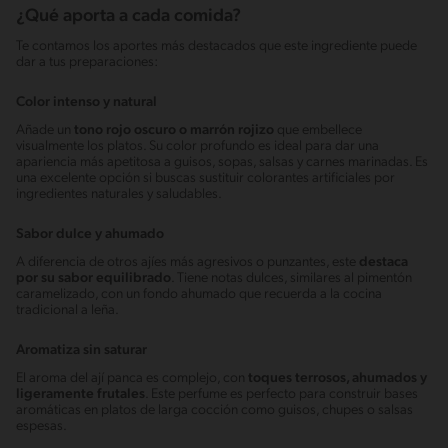
¿Qué aporta a cada comida?
Te contamos los aportes más destacados que este ingrediente puede
dar a tus preparaciones:
Color intenso y natural
Añade un
tono rojo oscuro o marrón rojizo
que embellece
visualmente los platos. Su color profundo es ideal para dar una
apariencia más apetitosa a guisos, sopas, salsas y carnes marinadas. Es
una excelente opción si buscas sustituir colorantes artificiales por
ingredientes naturales y saludables.
Sabor dulce y ahumado
A diferencia de otros ajíes más agresivos o punzantes, este
destaca
por su sabor equilibrado
. Tiene notas dulces, similares al pimentón
caramelizado, con un fondo ahumado que recuerda a la cocina
tradicional a leña.
Aromatiza sin saturar
El aroma del ají panca es complejo, con
toques terrosos, ahumados y
ligeramente frutales
. Este perfume es perfecto para construir bases
aromáticas en platos de larga cocción como guisos, chupes o salsas
espesas.