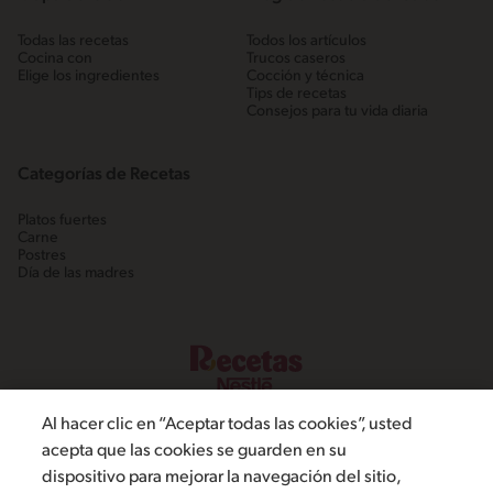
Todas las recetas
Todos los artículos
Cocina con
Trucos caseros
Elige los ingredientes
Cocción y técnica
Tips de recetas
Consejos para tu vida diaria
Categorías de Recetas
Platos fuertes
Carne
Postres
Día de las madres
Al hacer clic en “Aceptar todas las cookies”, usted
acepta que las cookies se guarden en su
dispositivo para mejorar la navegación del sitio,
©2022, Nestlé. Marcas registradas por Societé dels Produits Nestlé,