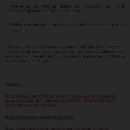
Recipientes de silicona:
Reutilizables y perfectos para dividir
diferentes alimentos dentro de la lonchera.
Palillos decorativos:
Perfectos para armar brochetas de frutas o
quesos.
Con estos consejos y opciones de menú, estás lista para empezar las
clases con todo lo necesario para que tus hijos estén bien alimentados y
rindan al máximo en el colegio. ¡Prepárate para un año escolar lleno de
energía y buenos hábitos!
FUENTES:
https://www.unicef.org/mexico/historias/la-importancia-del-
entorno-escolar-en-la-alimentaci%C3%B3n-de-ni%C3%B1as-
ni%C3%B1os-y-adolescentes
https://www.fao.org/school-food/es/
https://www.educo.org/blog/relacion-entre-nutricion-y-