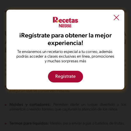
Muffins de verduras y queso:
Los muffins salados son una manera
creativa de incluir vegetales y lácteos en la lonchera.
UTENSILIOS IMPRESCINDIBLES PARA
iRegístrate para obtener la mejor
ARMAR UNA ALIMENTACIÓN
experiencia!
ESCOLAR
Te enviaremos un recetario especial a tu correo, además
podrás acceder a clases exclusivas en línea, promociones
Una buena lonchera no solo depende de los ingredientes y el menú que
y muchas sorpresas más
armes, sino que también, en tener los elementos indicados para llegue a
su destino en buen estado y luzca agradable y atractivo. Estos son
algunos de los elementos que no pueden faltar en tu cocina:
Regístrate
Loncheras térmicas:
Mantienen la temperatura de los alimentos y
aseguran que se conserven frescos.
Moldes y cortadores:
Permiten darle un toque divertido a los
alimentos creando formas que capturan la atención de los niños.
Termos para líquidos:
Ideales para enviar agua o batidos de frutas.