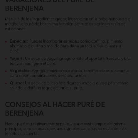
VARIACIONES DEL PURÉ DE
BERENJENA
Más allá de los ingredientes que se incorporan en la baba ganoush o el
mutabel, el puré de berenjena también permite explorar un sinfín de
variaciones:
Especias:
Puedes incorporar especias como comino, pimiento
ahumado o culantro molido para darle un toque más oriental al
puré.
Yogurt:
Un poco de yogurt griego o natural aportará frescura y una
textura más ligera al puré.
Vegetales:
Agrega pimiento rojo asado, tomates secos o hummus
para crear combinaciones de sabor únicas.
Queso:
Un poco de queso feta desmenuzado o queso parmesano
rallado le dará un toque gourmet al puré.
CONSEJOS AL HACER PURÉ DE
BERENJENA
Hacer puré es relativamente sencillo y parte casi siempre del mismo
principio, pero en ocasiones unos simples consejos no están de más
tenerlos en cuenta.