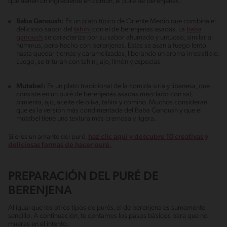
que tienen un ingrediente en común, el puré de berenjenas.
Baba Ganoush:
Es un plato típico de Oriente Medio que combina el
delicioso sabor del
tahini
con el de berenjenas asadas. La
baba
ganoush
se caracteriza por su sabor ahumado y untuoso, similar al
hummus, pero hecho con berenjenas. Estas se asan a fuego lento
hasta quedar tiernas y caramelizadas, liberando un aroma irresistible.
Luego, se trituran con tahini, ajo, limón y especias
Mutabel:
Es un plato tradicional de la comida siria y libanesa, que
consiste en un puré de berenjenas asadas mezclado con sal,
pimienta, ajo, aceite de oliva, tahini y comino. Muchos consideran
que es la versión más condimentada del Baba Ganoush y que el
mutabel tiene una textura más cremosa y ligera.
Si eres un amante del puré,
haz clic aquí y descubre 10 creativas y
deliciosas formas de hacer puré.
PREPARACIÓN DEL PURÉ DE
BERENJENA
Al igual que los otros tipos de purés, el de berenjena es sumamente
sencillo. A continuación, te contamos los pasos básicos para que no
mueras en el intento.