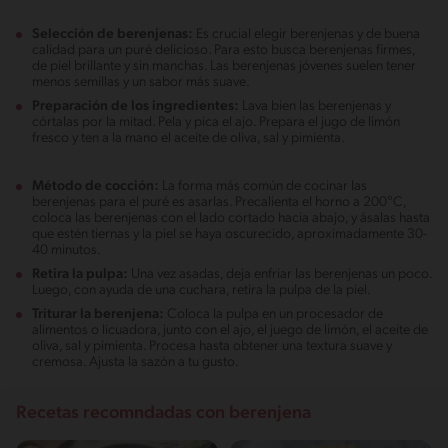
Selección de berenjenas:
Es crucial elegir berenjenas y de buena
calidad para un puré delicioso. Para esto busca berenjenas firmes,
de piel brillante y sin manchas. Las berenjenas jóvenes suelen tener
menos semillas y un sabor más suave.
Preparación de los ingredientes:
Lava bien las berenjenas y
córtalas por la mitad. Pela y pica el ajo. Prepara el jugo de limón
fresco y ten a la mano el aceite de oliva, sal y pimienta.
Método de cocción:
La forma más común de cocinar las
berenjenas para el puré es asarlas. Precalienta el horno a 200°C,
coloca las berenjenas con el lado cortado hacia abajo, y ásalas hasta
que estén tiernas y la piel se haya oscurecido, aproximadamente 30-
40 minutos.
Retira la pulpa:
Una vez asadas, deja enfriar las berenjenas un poco.
Luego, con ayuda de una cuchara, retira la pulpa de la piel.
Triturar la berenjena:
Coloca la pulpa en un procesador de
alimentos o licuadora, junto con el ajo, el juego de limón, el aceite de
oliva, sal y pimienta. Procesa hasta obtener una textura suave y
cremosa. Ajusta la sazón a tu gusto.
Recetas recomndadas con berenjena