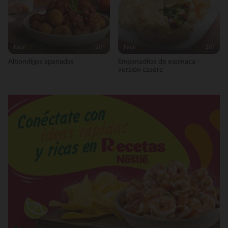
Fácil
20'
Fácil
20'
Albondigas apanadas
Empanaditas de espinaca -
versión casera