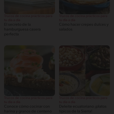
Trucos de cocina prácticos para
Trucos de cocina prácticos para
tu día a día
tu día a día
El secreto de la
Cómo hacer crepes dulces y
hamburguesa casera
salados
perfecta
Trucos de cocina prácticos para
Trucos de cocina prácticos para
tu día a día
tu día a día
Conoce cómo cocinar con
Deleite ecuatoriano ¡platos
harina y granos de centeno
típicos de la Sierra!