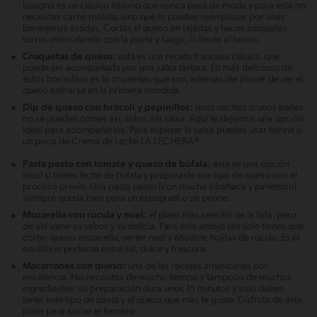
lasagna es un clásico italiano que nunca pasa de moda y para esta no
necesitas carne molida, sino que lo puedes reemplazar por unas
berenjenas asadas. Cortas el queso en tajadas y haces pequeñas
torres intercalando con la pasta y luego, lo llevas al horno.
Croquetas de queso:
esta es una receta francesa clásica, que
puede ser acompañada por una salsa tártara. Lo más delicioso de
estos bocaditos es lo crujientes que son, además del placer de ver el
queso estirarse en la primera mordida.
Dip de queso con brócoli y pepinillos:
unos nachos o unos panes
no se pueden comer así, solos, sin salsa. Aquí te dejamos una opción
ideal para acompañarlos. Para espesar la salsa puedes usar harina o
un poco de Crema de Leche LA LECHERA®.
Pasta pesto con tomate y queso de búfala:
esta es una opción
ideal si tienes leche de búfala y preparaste ese tipo de queso con el
proceso previo. Una pasta pesto (con mucha albahaca y pimentón)
siempre queda bien para un espagueti o un penne.
Mozarella con rúcula y miel:
el plato más sencillo de la lista, pero
de ahí viene su sabor y su delicia. Para este antojo tan solo tienes que
cortar queso mozarella, verter miel y añadirle hojitas de rúcula. Es el
equilibrio perfecto entre sal, dulce y frescura.
Macarrones con queso:
una de las recetas americanas por
excelencia. No necesitas de mucho tiempo y tampoco de muchos
ingredientes; su preparación dura unos 15 minutos y solo debes
tener este tipo de pasta y el queso que más te guste. Disfruta de este
plato para saciar el hambre.