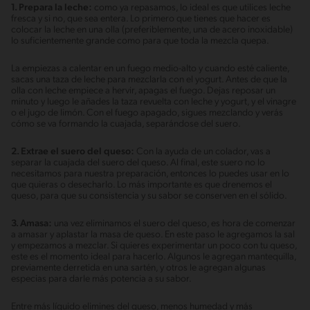
1. Prepara la leche:
como ya repasamos, lo ideal es que utilices leche
fresca y si no, que sea entera. Lo primero que tienes que hacer es
colocar la leche en una olla (preferiblemente, una de acero inoxidable)
lo suficientemente grande como para que toda la mezcla quepa.
La empiezas a calentar en un fuego medio-alto y cuando esté caliente,
sacas una taza de leche para mezclarla con el yogurt. Antes de que la
olla con leche empiece a hervir, apagas el fuego. Dejas reposar un
minuto y luego le añades la taza revuelta con leche y yogurt, y el vinagre
o el jugo de limón. Con el fuego apagado, sigues mezclando y verás
cómo se va formando la cuajada, separándose del suero.
2. Extrae el suero del queso:
Con la ayuda de un colador, vas a
separar la cuajada del suero del queso. Al final, este suero no lo
necesitamos para nuestra preparación, entonces lo puedes usar en lo
que quieras o desecharlo. Lo más importante es que drenemos el
queso, para que su consistencia y su sabor se conserven en el sólido.
3. Amasa:
una vez eliminamos el suero del queso, es hora de comenzar
a amasar y aplastar la masa de queso. En este paso le agregamos la sal
y empezamos a mezclar. Si quieres experimentar un poco con tu queso,
este es el momento ideal para hacerlo. Algunos le agregan mantequilla,
previamente derretida en una sartén, y otros le agregan algunas
especias para darle más potencia a su sabor.
Entre más líquido elimines del queso, menos humedad y más