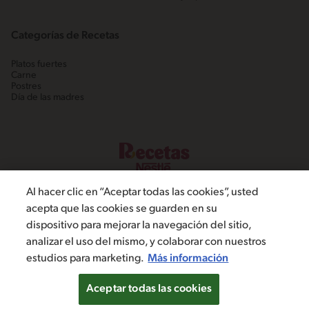
Categorías de Recetas
Platos fuertes
Carne
Postres
Día de las madres
Al hacer clic en “Aceptar todas las cookies”, usted
acepta que las cookies se guarden en su
dispositivo para mejorar la navegación del sitio,
©2022, Nestlé. Marcas registradas por Societé dels Produits Nestlé,
analizar el uso del mismo, y colaborar con nuestros
S.A. Vevey (Suiza)
estudios para marketing.
Más información
Política de Privacidad
Términos y condiciones
Configuración de cookies
Aceptar todas las cookies