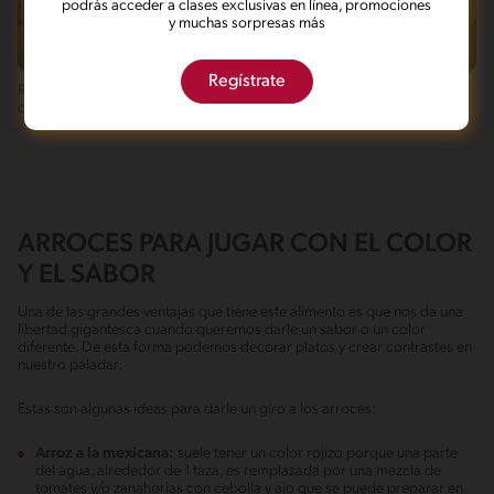
podrás acceder a clases exclusivas en línea, promociones
y muchas sorpresas más
Fácil
20'
Fácil
25'
Regístrate
Receta de arroz con camarón en
Arroz frito Thai con vegetales y
casa
salsa de soya
ARROCES PARA JUGAR CON EL COLOR
Y EL SABOR
Una de las grandes ventajas que tiene este alimento es que nos da una
libertad gigantesca cuando queremos darle un sabor o un color
diferente. De esta forma podemos decorar platos y crear contrastes en
nuestro paladar.
Estas son algunas ideas para darle un giro a los arroces:
Arroz a la mexicana:
suele tener un color rojizo porque una parte
del agua, alrededor de 1 taza, es remplazada por una mezcla de
tomates y/o zanahorias con cebolla y ajo que se puede preparar en