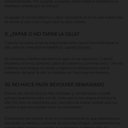
inmediatamente. Por su parte, si usamos electricidad la resistencia se
mantiene caliente por un tiempo.
Al apagar la cocina eléctrica y dejar reposando el arroz, una buena idea
es mover la olla a otro fogón que no esté caliente.
9. ¿TAPAR O NO TAPAR LA OLLA?
Cuando hacemos arroz es importante saber que sí hace falta tapar la
olla, pero la clave está en identificar cuándo hacerlo.
Al comienzo, mientras hervimos el agua, no es necesario. Cuando
añadimos el arroz, tampoco, pero acá tenemos que estar listos. Una vez
notamos que el agua se redujo y bajamos la temperatura, ese el
momento de tapar la olla. La dejamos así hasta que terminemos.
10. NO HACE FALTA REVOLVER DEMASIADO
Este es uno de los errores más comunes y, normalmente, sucede
porque queremos evitar a toda costa que se nos pegue el arroz a la
olla. Por esto es importante usar utensilios de buena calidad que nos
ayudan a que no sucedan estos inconvenientes.
El problema de revolver el arroz constantemente es que empezamos a
manipular su textura y su forma de absorber el agua. Simplemente hay
que hacerlo un poco y cuando lo agregamos a nuestra olla, así