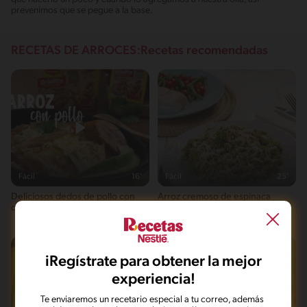
prevenimos que se pegue a la base.
RECETAS DE ARROCES:Recetas recomendadas
Fácil
16'
Fácil
25'
Deliciosos dedos de pollo con
Arroz cremoso de espinaca
coco
iRegístrate para obtener la mejor
experiencia!
Te enviaremos un recetario especial a tu correo, además