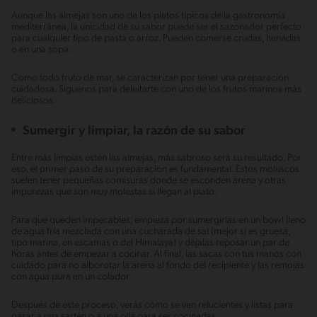
Aunque las almejas son uno de los platos típicos de la gastronomía
mediterránea, la unicidad de su sabor puede ser el sazonador perfecto
para cualquier tipo de pasta o arroz. Pueden comerse crudas, hervidas
o en una sopa.
Como todo fruto de mar, se caracterizan por tener una preparación
cuidadosa. Síguenos para deleitarte con uno de los frutos marinos más
deliciosos.
Sumergir y limpiar, la razón de su sabor
Entre más limpias estén las almejas, más sabroso será su resultado. Por
eso, el primer paso de su preparación es fundamental. Estos moluscos
suelen tener pequeñas comisuras donde se esconden arena y otras
impurezas que son muy molestas si llegan al plato.
Para que queden impecables, empieza por sumergirlas en un bowl lleno
de agua fría mezclada con una cucharada de sal (mejor si es gruesa,
tipo marina, en escamas o del Himalaya) y déjalas reposar un par de
horas antes de empezar a cocinar. Al final, las sacas con tus manos con
cuidado para no alborotar la arena al fondo del recipiente y las remojas
con agua pura en un colador.
Después de este proceso, verás cómo se ven relucientes y listas para
pasar a una sartén o a una olla para ser cocinadas.