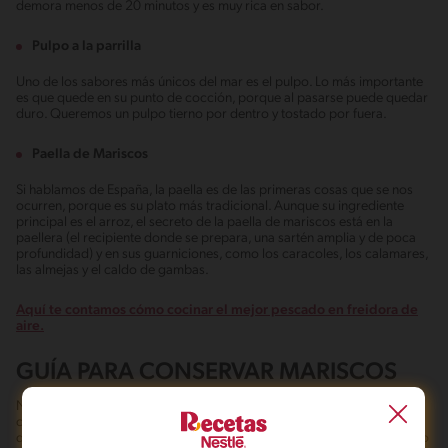
demora menos de 20 minutos y es muy rica en sabor.
Pulpo a la parrilla
Uno de los sabores más únicos del mar es el pulpo. Lo más importante
es que quede en su punto de cocción, porque al pasarse puede quedar
duro. Queremos un pulpo tierno por dentro y tostado por fuera.
Paella de Mariscos
Si hablamos de España, la paella es de las primeras cosas que se nos
ocurren, porque es su plato más tradicional. Aunque su ingrediente
principal es el arroz, el secreto de la paella de mariscos está en la
paellera (el recipiente donde se prepara, una sartén amplia y de poca
profundidad) y en sus guarniciones, como los caracoles, los calamares,
las almejas y el caldo de gambas.
Aquí te contamos cómo cocinar el mejor pescado en freidora de
aire.
GUÍA PARA CONSERVAR MARISCOS
No te preocupes si después de cocinar te sobraron almejas,
camarones, langostinos o cualquier tipo de mariscos. Son alimentos
que se pueden conservar por varios meses si se lleva a cabo el proceso