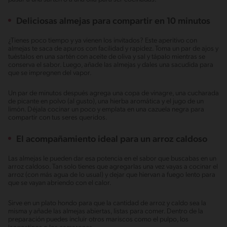
Deliciosas almejas para compartir en 10 minutos
¿Tienes poco tiempo y ya vienen los invitados? Este aperitivo con
almejas te saca de apuros con facilidad y rapidez. Toma un par de ajos y
tuéstalos en una sartén con aceite de oliva y sal y tápalo mientras se
conserva el sabor. Luego, añade las almejas y dales una sacudida para
que se impregnen del vapor.
Un par de minutos después agrega una copa de vinagre, una cucharada
de picante en polvo (al gusto), una hierba aromática y el jugo de un
limón. Déjala cocinar un poco y emplata en una cazuela negra para
compartir con tus seres queridos.
El acompañamiento ideal para un arroz caldoso
Las almejas le pueden dar esa potencia en el sabor que buscabas en un
arroz caldoso. Tan solo tienes que agregarlas una vez vayas a cocinar el
arroz (con más agua de lo usual) y dejar que hiervan a fuego lento para
que se vayan abriendo con el calor.
Sirve en un plato hondo para que la cantidad de arroz y caldo sea la
misma y añade las almejas abiertas, listas para comer. Dentro de la
preparación puedes incluir otros mariscos como el pulpo, los