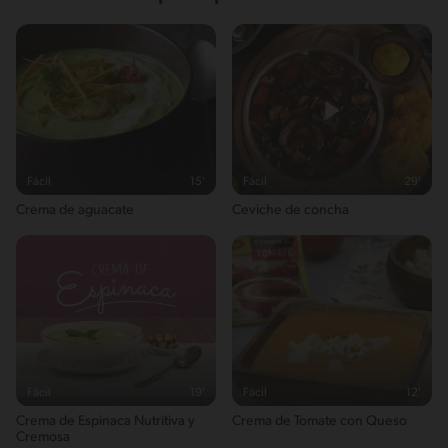
Fácil
15'
Fácil
29'
Crema de aguacate
Ceviche de concha
Fácil
19'
Fácil
12'
Crema de Espinaca Nutritiva y
Crema de Tomate con Queso
Cremosa