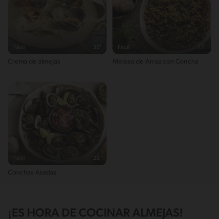
Fácil
35'
Fácil
17'
Crema de almejas
Meloso de Arroz con Concha
Fácil
22'
Conchas Asadas
¡ES HORA DE COCINAR ALMEJAS!