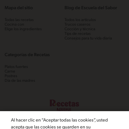
Mapa del sitio
Blog de Escuela del Sabor
Todas las recetas
Todos los artículos
Cocina con
Trucos caseros
Elige los ingredientes
Cocción y técnica
Tips de recetas
Consejos para tu vida diaria
Categorías de Recetas
Platos fuertes
Carne
Postres
Día de las madres
Al hacer clic en “Aceptar todas las cookies”, usted
acepta que las cookies se guarden en su