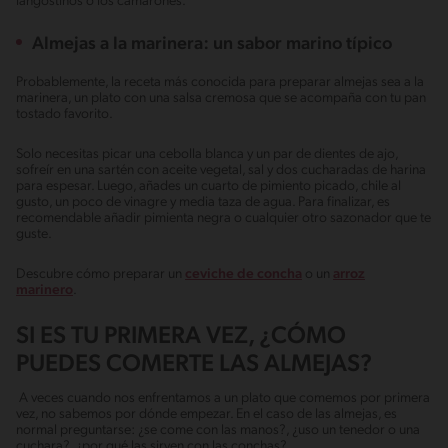
langostinos o los camarones.
Almejas a la marinera: un sabor marino típico
Probablemente, la receta más conocida para preparar almejas sea a la
marinera, un plato con una salsa cremosa que se acompaña con tu pan
tostado favorito.
Solo necesitas picar una cebolla blanca y un par de dientes de ajo,
sofreír en una sartén con aceite vegetal, sal y dos cucharadas de harina
para espesar. Luego, añades un cuarto de pimiento picado, chile al
gusto, un poco de vinagre y media taza de agua. Para finalizar, es
recomendable añadir pimienta negra o cualquier otro sazonador que te
guste.
Descubre cómo preparar un
ceviche de concha
o un
arroz
marinero
.
SI ES TU PRIMERA VEZ, ¿CÓMO
PUEDES COMERTE LAS ALMEJAS?
A veces cuando nos enfrentamos a un plato que comemos por primera
vez, no sabemos por dónde empezar. En el caso de las almejas, es
normal preguntarse: ¿se come con las manos?, ¿uso un tenedor o una
cuchara?, ¿por qué las sirven con las conchas?