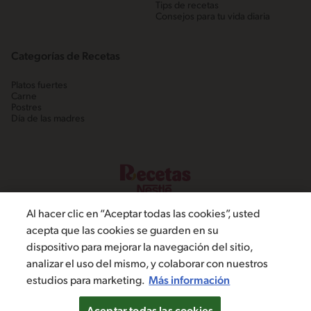
Tips de recetas
Consejos para tu vida diaria
Categorías de Recetas
Platos fuertes
Carne
Postres
Día de las madres
Al hacer clic en “Aceptar todas las cookies”, usted
acepta que las cookies se guarden en su
dispositivo para mejorar la navegación del sitio,
©2022, Nestlé. Marcas registradas por Societé dels Produits Nestlé,
analizar el uso del mismo, y colaborar con nuestros
S.A. Vevey (Suiza)
estudios para marketing.
Más información
Política de Privacidad
Términos y condiciones
Configuración de cookies