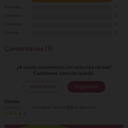
4 estrellas
0
3 estrellas
0
2 estrellas
0
1 estrella
0
Comentarios (1)
¿A quién consentiste con esta rica receta?
Cuéntanos cómo te quedó.
Iniciar sesión
Registrarme
Estrella
Las mejores recetas 😋😋☺️ del mundo
11.12.2023