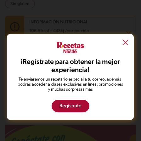
Sin gluten
INFORMACIÓN NUTRICIONAL
106.5 kcal = 448kj /por porción
Carbohidratos
1.8 g
¿Qué quieres hacer con esta receta?
Energía
106.5 kcal
iRegístrate para obtener la mejor
Grasas
10.9 g
Fibra
0.3 g
experiencia!
Proteína
0.4 g
Guardarla
Agregar a mi menú
Grasas saturadas
1.8 g
Te enviaremos un recetario especial a tu correo, además
Sodio
560.8 mg
podrás acceder a clases exclusivas en línea, promociones
Azúcares
0.5 g
y muchas sorpresas más
Marcarla cocinada
Compartirla
Regístrate