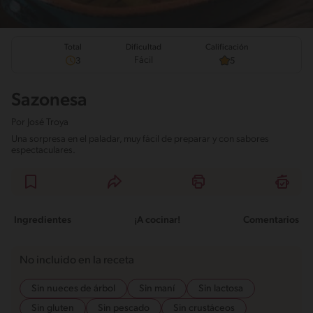
Total
Calificación
Dificultad
Fácil
3
5
Sazonesa
Por
José Troya
Una sorpresa en el paladar, muy fácil de preparar y con sabores
espectaculares.
Ingredientes
¡A cocinar!
Comentarios
No incluido en la receta
Sin nueces de árbol
Sin maní
Sin lactosa
Sin gluten
Sin pescado
Sin crustáceos