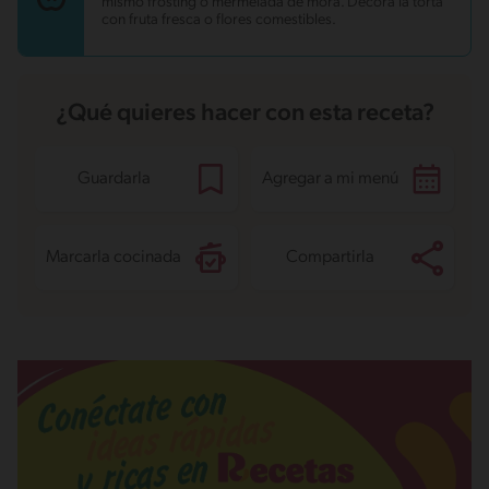
mismo frosting o mermelada de mora. Decora la torta
Fibra
1 g
con fruta fresca o flores comestibles.
Proteína
7 g
Grasas saturadas
10.9 g
Sodio
67.1 mg
Azúcares
8.9 g
¿Qué quieres hacer con esta receta?
Guardarla
Agregar a mi menú
Marcarla cocinada
Compartirla