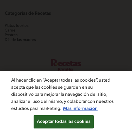
Categorías de Recetas
Platos fuertes
Carne
Postres
Día de las madres
Al hacer clic en “Aceptar todas las cookies”, usted
acepta que las cookies se guarden en su
dispositivo para mejorar la navegación del sitio,
©2022, Nestlé. Marcas registradas por Societé dels Produits Nestlé,
analizar el uso del mismo, y colaborar con nuestros
S.A. Vevey (Suiza)
estudios para marketing.
Más información
Política de Privacidad
Términos y condiciones
Configuración de cookies
Aceptar todas las cookies