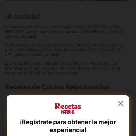
¡A cocinar!
1.
Mezcla en un tazón, azúcar, Cacao en polvo RICACAO® y Café
NESCAFÉ®. Aparte bate Leche Evaporada LA LECHERA®, huevos y
extracto de vainilla.
2.
En un molde engrasado, coloca los cubitos de pan y baña con la
preparación del paso 1. Hornea a baño maría a 200º C durante 30
a 35 minutos o hasta que cuaje.
3.
Una vez listo, retira, deja enfriar por 1 hora y sirve. Sugerencia:
Puedes espolvorear con azúcar impalpable o decorar con Crema
de Leche LA LECHERA® batida con fresas.
Recetas de Cocina Relacionadas
Cena
Almuerzo
Postre
Local
Cumpleaños
Celebracion
Fácil
Sin nueces de árbol
iRegístrate para obtener la mejor
INFORMACIÓN NUTRICIONAL
experiencia!
210.7 kcal = 883kj /por porción