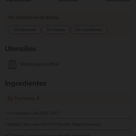
Ingredientes
¡A cocinar!
Comentarios
No incluido en la receta
Sin pescado
Sin huevo
Sin crustáceos
Utensílios
Molde para muffins
Ingredientes
Porciones: 8
3 Cucharadas Café NESCAFÉ ®
1 Tableta Chocolate NESTLÉ® Familiar Negro
troceado
1/2 Tableta Chocolate Blanco Nestle® repostería