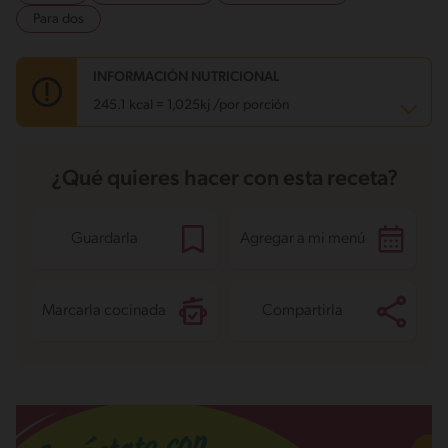
Para dos
INFORMACIÓN NUTRICIONAL
245.1 kcal = 1,025kj /por porción
Carbohidratos
27.2 g
¿Qué quieres hacer con esta receta?
Energía
245.1 kcal
Grasas
13.6 g
Fibra
0.6 g
Proteína
4.3 g
Guardarla
Agregar a mi menú
Grasas saturadas
8.6 g
Sodio
51.7 mg
Azúcares
26 g
Marcarla cocinada
Compartirla