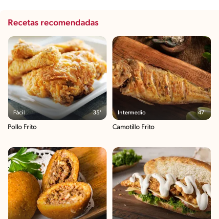
Recetas recomendadas
Fácil
35'
Intermedio
47'
Pollo Frito
Camotillo Frito