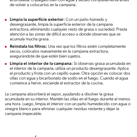
acumulada. Enjuágalo bien con agua y sécalo completamente antes
de volver a colocarlos en la campana.
Limpia la superficie exterior:
Con un paño húmedo y
desengrasante, limpia la superficie exterior de la campana
extractora, eliminando cualquier resto de grasa o suciedad. Presta
atención a las zonas de difícil acceso o donde observes que se
acumula mucha grasa.
Reinstala los filtros:
Una vez que los filtros estén completamente
secos, colócalos nuevamente en la campana extractora,
asegurándote de que estén bien sujetos.
Limpia el interior de la campana:
Si observas grasa acumulada en
el interior de la campana, utiliza un producto desengrasante. Aplica
el producto y frota con un cepillo suave. Otra opción es colocar dos
ollas con agua y bicarbonato de sodio en el fuego. Cuando el agua
comience a hervir, enciende el extractor de la cocina.
La campana absorberá el vapor, ayudando a disolver la grasa
acumulada en su interior. Mantén las ollas en el fuego durante al menos
una hora. Luego, limpia el interior con un paño humedecido con agua o
vinagre blanco para eliminar cualquier residuo restante y dejar la
campana impecable.