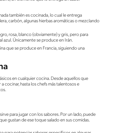
humada también es cocinada, lo cual le entrega
era, carbón, algunas hierbas aromáticas o mezclando
gro, rosa, blanco (obviamente) y gris, pero para
al azul. Únicamente se produce en Irán.
arina que se produce en Francia, siguiendo una
ina
ásicos en cualquier cocina. Desde aquellos que
 cocinar, hasta los chefs más talentosos e
tos.
l, sirve para jugar con los sabores. Por un lado, puede
s que gustan de ese toque salado en sus comidas.
na para potenciar sabores específicos en algunas