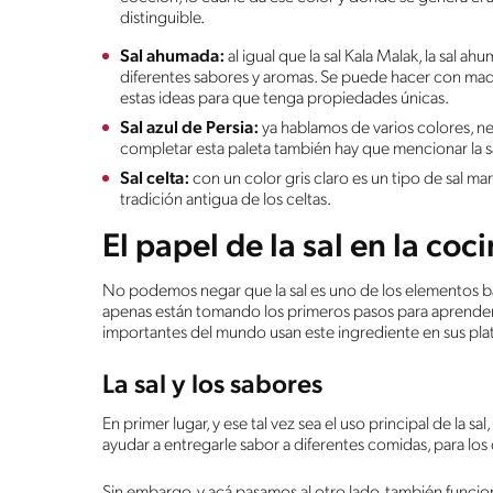
distinguible.
Sal ahumada:
al igual que la sal Kala Malak, la sal a
diferentes sabores y aromas. Se puede hacer con mad
estas ideas para que tenga propiedades únicas.
Sal azul de Persia:
ya hablamos de varios colores, ne
completar esta paleta también hay que mencionar la s
Sal celta:
con un color gris claro es un tipo de sal m
tradición antigua de los celtas.
El papel de la sal en la coc
No podemos negar que la sal es uno de los elementos b
apenas están tomando los primeros pasos para aprender a
importantes del mundo usan este ingrediente en sus pla
La sal y los sabores
En primer lugar, y ese tal vez sea el uso principal de la sa
ayudar a entregarle sabor a diferentes comidas, para lo
Sin embargo, y acá pasamos al otro lado, también funcio