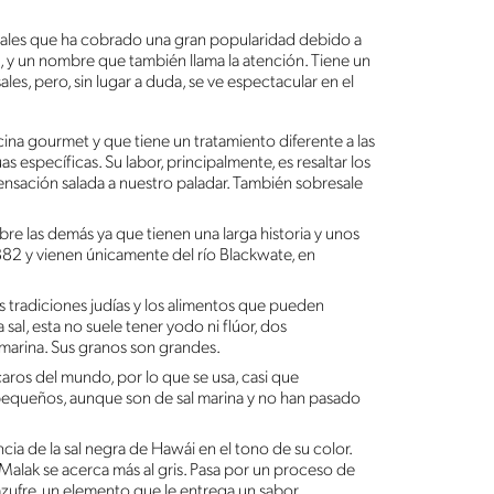
sales que ha cobrado una gran popularidad debido a
l, y un nombre que también llama la atención. Tiene un
es, pero, sin lugar a duda, se ve espectacular en el
ocina gourmet y que tiene un tratamiento diferente a las
específicas. Su labor, principalmente, es resaltar los
sensación salada a nuestro paladar. También sobresale
re las demás ya que tienen una larga historia y unos
82 y vienen únicamente del río Blackwate, en
s tradiciones judías y los alimentos que pueden
sal, esta no suele tener yodo ni flúor, dos
 marina. Sus granos son grandes.
caros del mundo, por lo que se usa, casi que
y pequeños, aunque son de sal marina y no han pasado
ncia de la sal negra de Hawái en el tono de su color.
 Malak se acerca más al gris. Pasa por un proceso de
 azufre, un elemento que le entrega un sabor