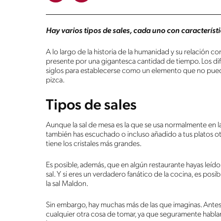
Hay varios tipos de sales, cada uno con característi
A lo largo de la historia de la humanidad y su relación c
presente por una gigantesca cantidad de tiempo. Los dife
siglos para establecerse como un elemento que no puede 
pizca.
Tipos de sales
Aunque la sal de mesa es la que se usa normalmente en 
también has escuchado o incluso añadido a tus platos otr
tiene los cristales más grandes.
Es posible, además, que en algún restaurante hayas leído
sal. Y si eres un verdadero fanático de la cocina, es po
la sal Maldon.
Sin embargo, hay muchas más de las que imaginas. Antes
cualquier otra cosa de tomar, ya que seguramente hablar 