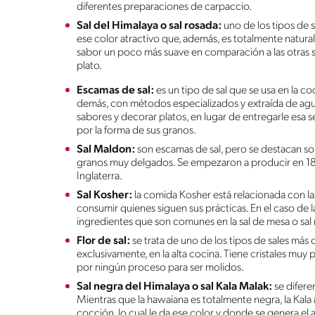
diferentes preparaciones de carpaccio.
Sal del Himalaya o sal rosada:
uno de los tipos de 
ese color atractivo que, además, es totalmente natura
sabor un poco más suave en comparación a las otras sal
plato.
Escamas de sal:
es un tipo de sal que se usa en la c
demás, con métodos especializados y extraída de aguas 
sabores y decorar platos, en lugar de entregarle esa 
por la forma de sus granos.
Sal Maldon:
son escamas de sal, pero se destacan sob
granos muy delgados. Se empezaron a producir en 18
Inglaterra.
Sal Kosher:
la comida Kosher está relacionada con la
consumir quienes siguen sus prácticas. En el caso de la 
ingredientes que son comunes en la sal de mesa o sal
Flor de sal:
se trata de uno de los tipos de sales más 
exclusivamente, en la alta cocina. Tiene cristales mu
por ningún proceso para ser molidos.
Sal negra del Himalaya o sal Kala Malak:
se difere
Mientras que la hawaiana es totalmente negra, la Kala
cocción, lo cual le da ese color y donde se genera el