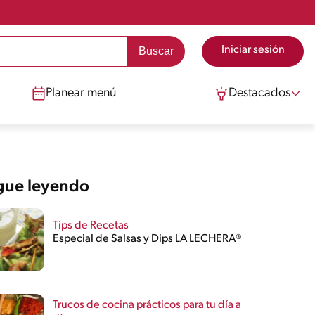
Iniciar sesión
Planear menú
Destacados
gue leyendo
Tips de Recetas
Especial de Salsas y Dips LA LECHERA®
Trucos de cocina prácticos para tu día a