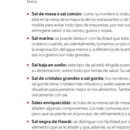
boca.
Sal de mesa o sal común:
como su nombre lo indica,
está en la mesa de la mayoría de los restaurantes o de
molida para evitar todo tipo de impurezas, por eso su
entregarle sabor a las carnes, guisos y sopas.
Sal marina:
se puede deducir con facilidad que este t
océanos cuando, accidentalmente, tomamos un poco d
la evaporación del agua marina y, a diferencia de la a
eso los granos son más grandes.
Sal baja en sodio:
este tipo de sal está dirigida a p
su alimentación, sobre todo por temas de salud. Su sab
Sal de cristales grandes o sal gorda:
los nombres de
sal gorda tiene cristales más robustos y suele usarse e
disuelvan para penetrar mejor en los alimentos. Tam
únicamente con sal.
Sales enriquecidas:
se trata de la misma sal de mesa,
añaden algunos componentes. Los más comunes son el 
pero que se pierde en el proceso de refinamiento) y el
Sal negra de Hawái:
se distingue con facilidad por e
elemento que se le añade y que, además, es el responsa