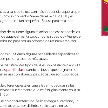
 es la sal que se usa con más frecuencia, aquella que
 tu propio comedor. Viene de las minas de sal y es
s granos son tan pequeños. Se usa para resaltar o
ipo de sal tiene alguna relación con ese sabor de los
e agua del mar (a todos nos ha sucedido). Viene de
nterior, no pasa por un proceso de refinamiento, por
ersonas que tienen algunas necesidades específicas en
or, por otro lado, es más suave.
 los diferentes tipos de sales son bastante claros. La
n las
parrilladas
cuando se busca que los granos se
bién se usa con algunos pescados que son cocinados
 la diferencia está en que a las enriquecidas se les
yodo (un elemento que está originalmente en la sal,
 flúor.
se color característico. Se lo entrega el carbono, un
ble de un sabor distinto. Suele usarse en las