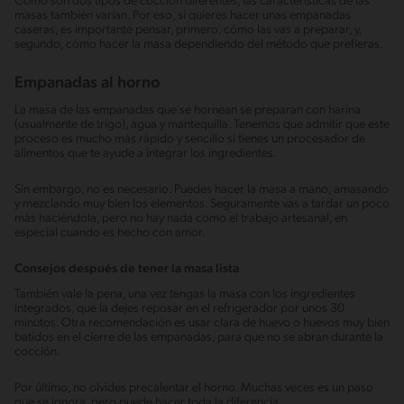
Como son dos tipos de cocción diferentes, las características de las
masas también varían. Por eso, si quieres hacer unas empanadas
caseras, es importante pensar, primero, cómo las vas a preparar, y,
segundo, cómo hacer la masa dependiendo del método que prefieras.
Empanadas al horno
La masa de las empanadas que se hornean se preparan con harina
(usualmente de trigo), agua y mantequilla. Tenemos que admitir que este
proceso es mucho más rápido y sencillo si tienes un procesador de
alimentos que te ayude a integrar los ingredientes.
Sin embargo, no es necesario. Puedes hacer la masa a mano, amasando
y mezclando muy bien los elementos. Seguramente vas a tardar un poco
más haciéndola, pero no hay nada como el trabajo artesanal, en
especial cuando es hecho con amor.
Consejos después de tener la masa lista
También vale la pena, una vez tengas la masa con los ingredientes
integrados, que la dejes reposar en el refrigerador por unos 30
minutos. Otra recomendación es usar clara de huevo o huevos muy bien
batidos en el cierre de las empanadas, para que no se abran durante la
cocción.
Por último, no olvides precalentar el horno. Muchas veces es un paso
que se ignora, pero puede hacer toda la diferencia.