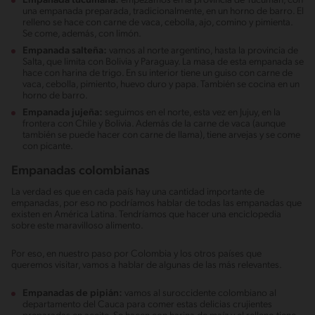
Empanada tucumana:
empezamos en la provincia de Tucumán, con
una empanada preparada, tradicionalmente, en un horno de barro. El
relleno se hace con carne de vaca, cebolla, ajo, comino y pimienta.
Se come, además, con limón.
Empanada salteña:
vamos al norte argentino, hasta la provincia de
Salta, que limita con Bolivia y Paraguay. La masa de esta empanada se
hace con harina de trigo. En su interior tiene un guiso con carne de
vaca, cebolla, pimiento, huevo duro y papa. También se cocina en un
horno de barro.
Empanada jujeña:
seguimos en el norte, esta vez en Jujuy, en la
frontera con Chile y Bolivia. Además de la carne de vaca (aunque
también se puede hacer con carne de llama), tiene arvejas y se come
con picante.
Empanadas colombianas
La verdad es que en cada país hay una cantidad importante de
empanadas, por eso no podríamos hablar de todas las empanadas que
existen en América Latina. Tendríamos que hacer una enciclopedia
sobre este maravilloso alimento.
Por eso, en nuestro paso por Colombia y los otros países que
queremos visitar, vamos a hablar de algunas de las más relevantes.
Empanadas de pipián:
vamos al suroccidente colombiano al
departamento del Cauca para comer estas delicias crujientes