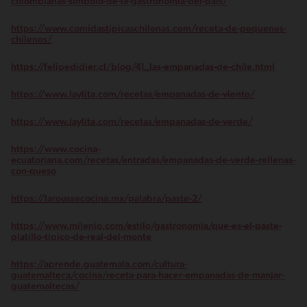
colombianas-simbolo-de-la-gastronomia-del-pais/
https://www.comidastipicaschilenas.com/receta-de-pequenes-
chilenos/
https://felipedidier.cl/blog/41_las-empanadas-de-chile.html
https://www.laylita.com/recetas/empanadas-de-viento/
https://www.laylita.com/recetas/empanadas-de-verde/
https://www.cocina-
ecuatoriana.com/recetas/entradas/empanadas-de-verde-rellenas-
con-queso
https://laroussecocina.mx/palabra/paste-2/
https://www.milenio.com/estilo/gastronomia/que-es-el-paste-
platillo-tipico-de-real-del-monte
https://aprende.guatemala.com/cultura-
guatemalteca/cocina/receta-para-hacer-empanadas-de-manjar-
guatemaltecas/