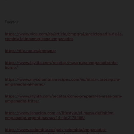
Fuentes:
https://www.vice.com/es/article/zmpqq4/enciclopedia-de-la-
comida-latinoamericana-empanadas
https://dle.rae.es/empanar
https://www.laylita.com/recetas/masa-para-empanadas-de-
horno/
https://www.mycolombianrecipes.com/es/masa-casera-para-
empanadas-al-horno/
https://www.laylita.com/recetas/como-preparar-la-masa-para-
empanadas-fritas/
https://www.lanacion.com.ar/lifestyle/el-mapa-definitivo-
empanadas-argentinas-sus-14-nid2175466/
https://www.colombia.co/pais-colombia/empanadas-