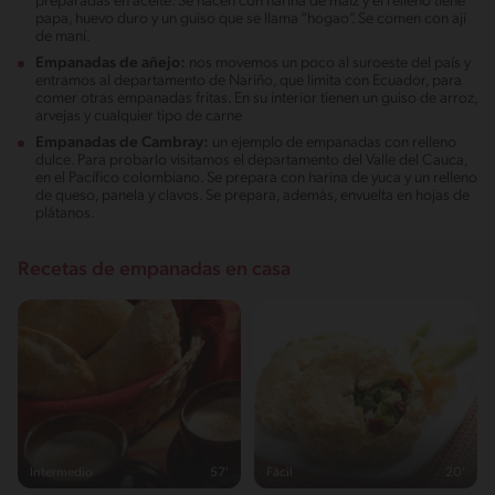
preparadas en aceite. Se hacen con harina de maíz y el relleno tiene
papa, huevo duro y un guiso que se llama “hogao”. Se comen con ají
de maní.
Empanadas de añejo:
nos movemos un poco al suroeste del país y
entramos al departamento de Nariño, que limita con Ecuador, para
comer otras empanadas fritas. En su interior tienen un guiso de arroz,
arvejas y cualquier tipo de carne
Empanadas de Cambray:
un ejemplo de empanadas con relleno
dulce. Para probarlo visitamos el departamento del Valle del Cauca,
en el Pacífico colombiano. Se prepara con harina de yuca y un relleno
de queso, panela y clavos. Se prepara, además, envuelta en hojas de
plátanos.
Recetas de empanadas en casa
Intermedio
57'
Fácil
20'