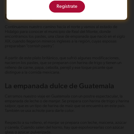
Regístrate
México y sus pastes
Continuamos nuestro camino hacia el norte y vamos al estado de
Hidalgo para conocer el municipio de Real del Monte, donde
encontramos los pastes, una clase de empanada que nació en el siglo
XIX, cuando llegaron mineros ingleses a la región, cuyas esposas
preparaban “cornish pastry”.
A partir de este plato británico, que sufrió algunas modificaciones,
nacieron los pastes, que se preparan con harina de trigo y tienen un
relleno de carne, papa, cebolla, perejil y ese toque picante que
distingue a la comida mexicana.
La empanada dulce de Guatemala
Cerramos nuestro viaje en Guatemala con un postre espectacular, la
empanada de leche o de manjar. Se prepara con harina de trigo y harina
salpor, que es un tipo de harina de maíz que se encuentra en este país.
También se usa achiote para darle color.
Respecto a su relleno, el manjar se prepara con leche, maicena, azúcar
y canela. Cuando salen del horno, hay que espolvorearlas con azúcar
glass o azúcar pulverizada.