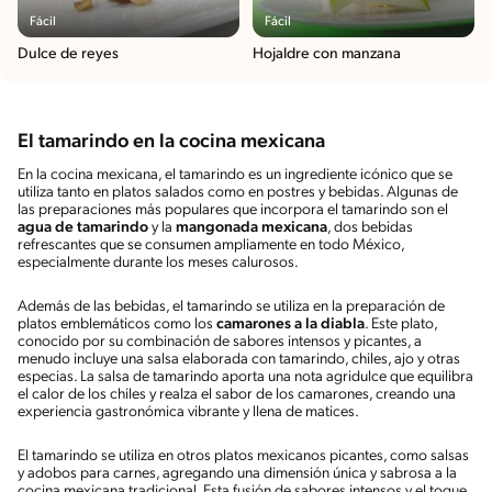
Fácil
Fácil
Dulce de reyes
Hojaldre con manzana
El tamarindo en la cocina mexicana
En la cocina mexicana, el tamarindo es un ingrediente icónico que se
utiliza tanto en platos salados como en postres y bebidas. Algunas de
las preparaciones más populares que incorpora el tamarindo son el
agua de tamarindo
y la
mangonada mexicana
, dos bebidas
refrescantes que se consumen ampliamente en todo México,
especialmente durante los meses calurosos.
Además de las bebidas, el tamarindo se utiliza en la preparación de
platos emblemáticos como los
camarones a la diabla
. Este plato,
conocido por su combinación de sabores intensos y picantes, a
menudo incluye una salsa elaborada con tamarindo, chiles, ajo y otras
especias. La salsa de tamarindo aporta una nota agridulce que equilibra
el calor de los chiles y realza el sabor de los camarones, creando una
experiencia gastronómica vibrante y llena de matices.
El tamarindo se utiliza en otros platos mexicanos picantes, como salsas
y adobos para carnes, agregando una dimensión única y sabrosa a la
cocina mexicana tradicional. Esta fusión de sabores intensos y el toque