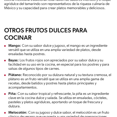
agridulce del tamarindo son representativos de la riqueza culinaria de
México y su capacidad para crear platos memorables y deliciosos.
OTROS FRUTOS DULCES PARA
COCINAR
Mango:
Con su sabor dulce y jugoso, el mango es un ingrediente
versátil que se utiliza en una amplia variedad de platos, desde
ensaladas hasta postres.
Bayas:
Los frutos rojos son apreciados por su sabor dulce y su
facilidad en su uso en la cocina, en especial para los postres y para
salsas de algunos tipos de carnes.
Plátano:
Reconocido por su dulzura natural y su textura cremosa, el
plátano es un fruto versátil que se utiliza en una amplia gama de
recetas, desde batidos y postres hasta platos principales y
acompañamientos.
Piña:
Con su sabor tropical y refrescante, la piña es un ingrediente
clave en la cocina dulce y salada. Se utiliza en ensaladas, cócteles,
pasteles y platos agridulces, aportando un toque de frescura y
dulzura.
Melocotón:
Con su jugoso y dulce sabor, el melocotón es un fruto
clásico de verano que se presta a una variedad de preparaciones