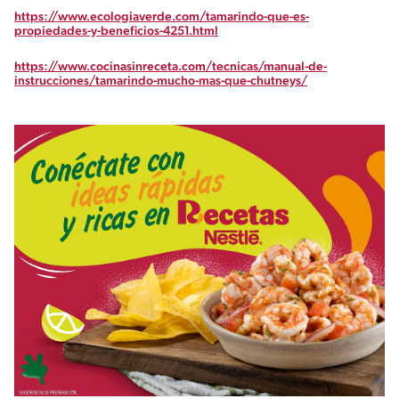
https://www.ecologiaverde.com/tamarindo-que-es-
propiedades-y-beneficios-4251.html
https://www.cocinasinreceta.com/tecnicas/manual-de-
instrucciones/tamarindo-mucho-mas-que-chutneys/