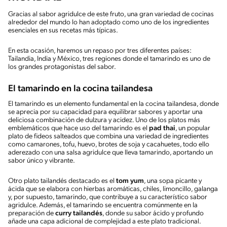
Gracias al sabor agridulce de este fruto, una gran variedad de cocinas
alrededor del mundo lo han adoptado como uno de los ingredientes
esenciales en sus recetas más típicas.
En esta ocasión, haremos un repaso por tres diferentes países:
Tailandia, India y México, tres regiones donde el tamarindo es uno de
los grandes protagonistas del sabor.
El tamarindo en la cocina tailandesa
El tamarindo es un elemento fundamental en la cocina tailandesa, donde
se aprecia por su capacidad para equilibrar sabores y aportar una
deliciosa combinación de dulzura y acidez. Uno de los platos más
emblemáticos que hace uso del tamarindo es el
pad thai
, un popular
plato de fideos salteados que combina una variedad de ingredientes
como camarones, tofu, huevo, brotes de soja y cacahuetes, todo ello
aderezado con una salsa agridulce que lleva tamarindo, aportando un
sabor único y vibrante.
Otro plato tailandés destacado es el
tom yum
, una sopa picante y
ácida que se elabora con hierbas aromáticas, chiles, limoncillo, galanga
y, por supuesto, tamarindo, que contribuye a su característico sabor
agridulce. Además, el tamarindo se encuentra comúnmente en la
preparación de
curry tailandés
, donde su sabor ácido y profundo
añade una capa adicional de complejidad a este plato tradicional.