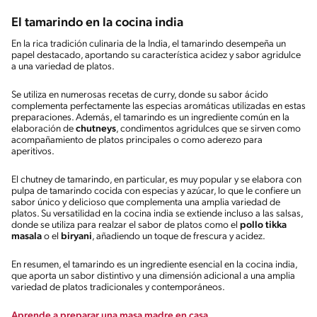
El tamarindo en la cocina india
En la rica tradición culinaria de la India, el tamarindo desempeña un
papel destacado, aportando su característica acidez y sabor agridulce
a una variedad de platos.
Se utiliza en numerosas recetas de curry, donde su sabor ácido
complementa perfectamente las especias aromáticas utilizadas en estas
preparaciones. Además, el tamarindo es un ingrediente común en la
elaboración de
chutneys
, condimentos agridulces que se sirven como
acompañamiento de platos principales o como aderezo para
aperitivos.
El chutney de tamarindo, en particular, es muy popular y se elabora con
pulpa de tamarindo cocida con especias y azúcar, lo que le confiere un
sabor único y delicioso que complementa una amplia variedad de
platos. Su versatilidad en la cocina india se extiende incluso a las salsas,
donde se utiliza para realzar el sabor de platos como el
pollo tikka
masala
o el
biryani
, añadiendo un toque de frescura y acidez.
En resumen, el tamarindo es un ingrediente esencial en la cocina india,
que aporta un sabor distintivo y una dimensión adicional a una amplia
variedad de platos tradicionales y contemporáneos.
Aprende a preparar una masa madre en casa.