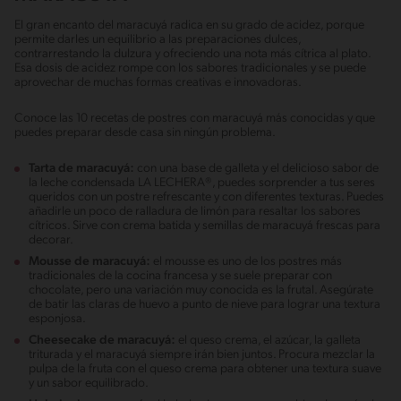
El gran encanto del maracuyá radica en su grado de acidez, porque
permite darles un equilibrio a las preparaciones dulces,
contrarrestando la dulzura y ofreciendo una nota más cítrica al plato.
Esa dosis de acidez rompe con los sabores tradicionales y se puede
aprovechar de muchas formas creativas e innovadoras.
Conoce las 10 recetas de postres con maracuyá más conocidas y que
puedes preparar desde casa sin ningún problema.
Tarta de maracuyá:
con una base de galleta y el delicioso sabor de
la leche condensada LA LECHERA®, puedes sorprender a tus seres
queridos con un postre refrescante y con diferentes texturas. Puedes
añadirle un poco de ralladura de limón para resaltar los sabores
cítricos. Sirve con crema batida y semillas de maracuyá frescas para
decorar.
Mousse de maracuyá:
el mousse es uno de los postres más
tradicionales de la cocina francesa y se suele preparar con
chocolate, pero una variación muy conocida es la frutal. Asegúrate
de batir las claras de huevo a punto de nieve para lograr una textura
esponjosa.
Cheesecake de maracuyá:
el queso crema, el azúcar, la galleta
triturada y el maracuyá siempre irán bien juntos. Procura mezclar la
pulpa de la fruta con el queso crema para obtener una textura suave
y un sabor equilibrado.