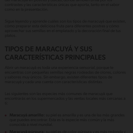
del maracuyá en postres y dulces, donde también brilla por los
contrastes y las características únicas que aporta, tanto en el sabor
como en la presentación.
Sigue leyendo y aprende cuáles son los tipos de maracuyá que existen,
cómo preparar esta deliciosa fruta para diferentes postres y cómo
aprovechar sus semillas en el emplatado y la decoración final de tus
platos.
TIPOS DE MARACUYÁ Y SUS
CARACTERÍSTICAS PRINCIPALES
Abrir un maracuyá es toda una experiencia sensorial, porque te
encuentras con pequeñas semillas negras rodeadas de olores, colores
y sabores muy únicos. Sin embargo, existen diferentes tipos de
maracuyá y cada una cuenta con características distintas.
Las siguientes son las especies más comunes de maracuyá que
encontrarás en los supermercados y las ventas locales más cercanas a
ti:
Maracuyá amarillo:
su piel es amarilla y es una de las más grandes
que puedes encontrar. Esta es la especie más común y la más
conocida a nivel mundial.
Maracuyá púrpura:
su piel es de color púrpura y es más redonda y