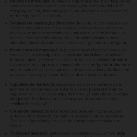
Helado de maracuyá:
el helado siempre va a caer bien después de
cualquier almuerzo o cena, o para cualquier momento del día. En
esta preparación, el maracuyá le da un sabor intenso y refrescante,
perfecto para días calurosos.
Tartaleta de maracuyá y chocolate:
la combinación de estos dos
ingredientes, entre lo dulce y lo ácido, lo convierte en uno de los
postres que mejor representa ese contraste que le da la fruta a los
postres. Te recomendamos cubrir la tartaleta con una capa de
chocolate derretido y una mezcla de maracuyá antes de refrigerar.
Panna cotta de maracuyá:
la panna cotta es el postre blando por
excelencia, un plato típico de la gastronomía italiana. La salsa de
frutas queda muy bien con la crema de leche y la gelatina sin sabor.
Un consejo: deja reposar la panna cotta en el refrigerador durante al
menos cuatro horas para que cuaje de manera adecuada. Sirve con
pulpa de maracuyá y un par de hojas de menta en cada vaso.
Cupcakes de maracuyá:
esponjoso, delicioso y perfecto para
acompañar con un vaso de leche. Si quieres, puedes rellenar los
cupcakes con un poco de pulpa de maracuyá para darles un toque
más jugoso. Puedes decorar con un poco de crema chantilly y
semillas de maracuyá.
Crema de maracuyá:
esta receta te puede servir para decorar
tortas o como glaseado de cualquier preparación de repostería.
Cocínala a fuego lento, revolviendo constantemente hasta que
espese.
Trufas de maracuyá:
¿antojo de chocolate blanco? La fruta de la