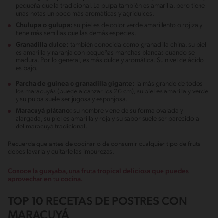
pequeña que la tradicional. La pulpa también es amarilla, pero tiene
unas notas un poco más aromáticas y agridulces.
Chulupa o gulupa:
su piel es de color verde amarillento o rojiza y
tiene más semillas que las demás especies.
Granadilla dulce:
también conocida como granadilla china, su piel
es amarilla y naranja con pequeñas manchas blancas cuando se
madura. Por lo general, es más dulce y aromática. Su nivel de ácido
es bajo.
Parcha de guinea o granadilla gigante:
la más grande de todos
los maracuyás (puede alcanzar los 26 cm), su piel es amarilla y verde
y su pulpa suele ser jugosa y esponjosa.
Maracuyá plátano:
su nombre viene de su forma ovalada y
alargada, su piel es amarilla y roja y su sabor suele ser parecido al
del maracuyá tradicional.
Recuerda que antes de cocinar o de consumir cualquier tipo de fruta
debes lavarla y quitarle las impurezas.
Conoce la guayaba, una fruta tropical deliciosa que puedes
aprovechar en tu cocina.
TOP 10 RECETAS DE POSTRES CON
MARACUYÁ