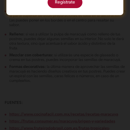
Regístrate
mousses para agregar un toque crujiente.
Coronar tortas y pasteles:
colocar algunas semillas de maracuyá en
la parte superior de estas preparaciones es ideal en la decoración.
Las puedes poner en los bordes o en el centro para resaltar su
sabor.
Relleno:
si vas a utilizar la pulpa de maracuyá como relleno de tus
postres, puedes dejar algunas semillas en su interior. No solo le dará
otra textura, sino que acentuará el sabor ácido y distintivo de la
fruta.
Mezclar con coberturas:
si utilizarás una especie de glaseado o
crema en tus postres, puedes incorporar las semillas de maracuyá.
Formas decorativas:
la última manera de aprovechar las semillas de
maracuyá es haciendo diseños creativos en tus postres. Puedes crear
un espiral con las semillas, caras felices o números, en caso de un
cumpleaños.
FUENTES:
https://www.cocinafacil.com.mx/recetas/recetas-maracuya
https://frutas.consumer.es/maracuya/origen-y-variedades
https://www.fruteirodobrasil.com.es/frutas-tropicales-