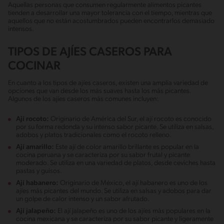
Aquellas personas que consumen regularmente alimentos picantes
tienden a desarrollar una mayor tolerancia con el tiempo, mientras que
aquellos que no están acostumbrados pueden encontrarlos demasiado
intensos.
TIPOS DE AJÍES CASEROS PARA
COCINAR
En cuanto a los tipos de ajíes caseros, existen una amplia variedad de
opciones que van desde los más suaves hasta los más picantes.
Algunos de los ajíes caseros más comunes incluyen:
Ají rocoto:
Originario de América del Sur, el ají rocoto es conocido
por su forma redonda y su intenso sabor picante. Se utiliza en salsas,
adobos y platos tradicionales como el rocoto relleno.
Ají amarillo:
Este ají de color amarillo brillante es popular en la
cocina peruana y se caracteriza por su sabor frutal y picante
moderado. Se utiliza en una variedad de platos, desde ceviches hasta
pastas y guisos.
Ají habanero:
Originario de México, el ají habanero es uno de los
ajíes más picantes del mundo. Se utiliza en salsas y adobos para dar
un golpe de calor intenso y un sabor afrutado.
Ají jalapeño:
El ají jalapeño es uno de los ajíes más populares en la
cocina mexicana y se caracteriza por su sabor picante y ligeramente