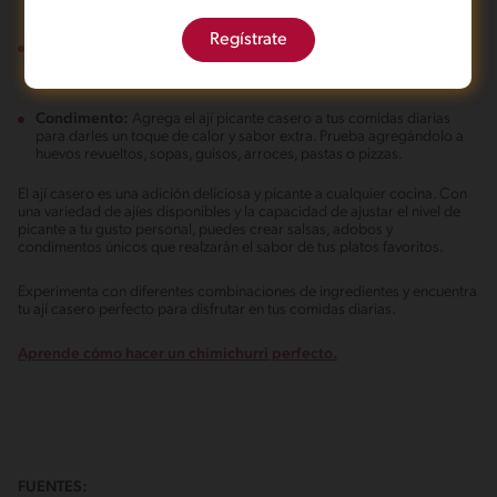
limón o lima, ajo y hierbas frescas para hacer marinadas deliciosas
para carnes, aves o tofu.
Regístrate
Dips:
Sirve el ají picante casero como dip para verduras crudas,
nachos, papas fritas o panes de pita.
Condimento:
Agrega el ají picante casero a tus comidas diarias
para darles un toque de calor y sabor extra. Prueba agregándolo a
huevos revueltos, sopas, guisos, arroces, pastas o pizzas.
El ají casero es una adición deliciosa y picante a cualquier cocina. Con
una variedad de ajíes disponibles y la capacidad de ajustar el nivel de
picante a tu gusto personal, puedes crear salsas, adobos y
condimentos únicos que realzarán el sabor de tus platos favoritos.
Experimenta con diferentes combinaciones de ingredientes y encuentra
tu ají casero perfecto para disfrutar en tus comidas diarias.
Aprende cómo hacer un chimichurri perfecto.
FUENTES: