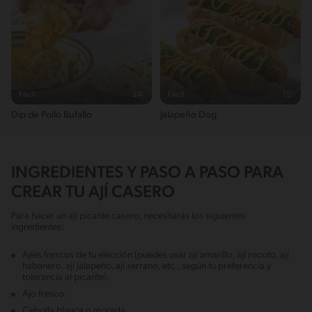
Fácil
24'
Fácil
15'
Dip de Pollo Bufallo
Jalapeño Dog
INGREDIENTES Y PASO A PASO PARA
CREAR TU AJÍ CASERO
Para hacer un ají picante casero, necesitarás los siguientes
ingredientes:
Ajíes frescos de tu elección (puedes usar ají amarillo, ají rocoto, ají
habanero, ají jalapeño, ají serrano, etc., según tu preferencia y
tolerancia al picante).
Ajo fresco.
Cebolla blanca o morada.