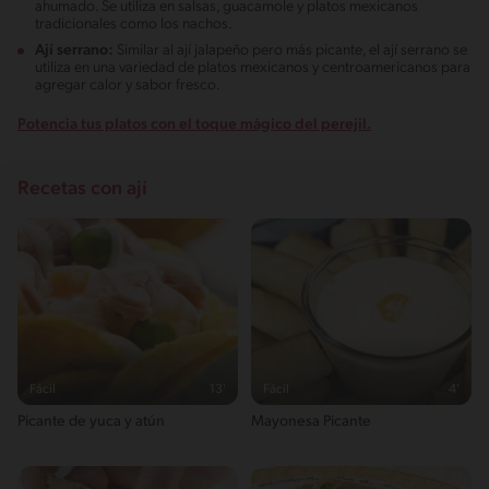
ahumado. Se utiliza en salsas, guacamole y platos mexicanos
tradicionales como los nachos.
Ají serrano:
Similar al ají jalapeño pero más picante, el ají serrano se
utiliza en una variedad de platos mexicanos y centroamericanos para
agregar calor y sabor fresco.
Potencia tus platos con el toque mágico del perejil.
Recetas con ají
Fácil
13'
Fácil
4'
Picante de yuca y atún
Mayonesa Picante