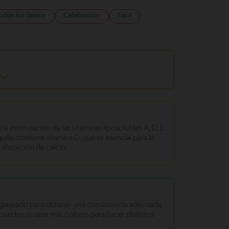
Todos los Santos
Celebracion
Fácil
la estimulación de las vitaminas liposolubles A, D, E
quilla contiene vitamina D, que es esencial para la
 absorción de calcio.
glaseado para obtener una consistencia adecuada
 puedes ocupar más colores para hacer distintos