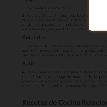
1.
Pre-calentar el horno a 180° C
2.
Para las galletas, bate la mantequilla hasta acremar
huevo y la ralladura de naranja. Sin dejar de batir, añad
previamente pasados por un colador y sigue batiendo ha
autoadherente y refrigera durante 20 minutos.
Extender
3.
Con ayuda de un rodillo, extiende la masa hasta que
aproximadamente. Con un cortador para galletas corta la
charola con papel encerado y hornea durante 15 a 20 m
Batir
4.
Para el glaseado, bate ligeramente las claras hasta 
poco el azúcar glass y el jugo de limón, bate hasta que 
agrega el colorante de tu preferencia. Coloca las mez
decora las galletas y deja secar durante 30 minutos. Ofr
Recetas de Cocina Relaci