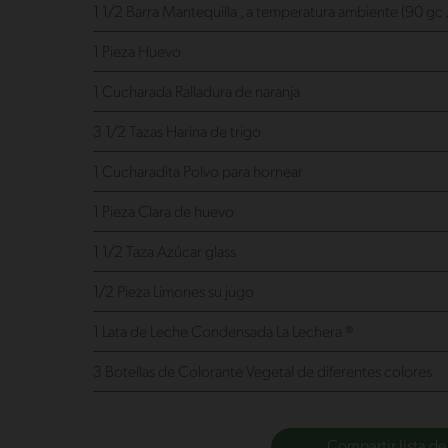
1 1/2 Barra Mantequilla
, a temperatura ambiente (90 gc 
1 Pieza Huevo
1 Cucharada Ralladura de naranja
3 1/2 Tazas Harina de trigo
1 Cucharadita Polvo para hornear
1 Pieza Clara de huevo
1 1/2 Taza Azúcar glass
1/2 Pieza Limones
su jugo
1 Lata de Leche Condensada La Lechera ®
3 Botellas de Colorante Vegetal de diferentes colores
Compartir lista de