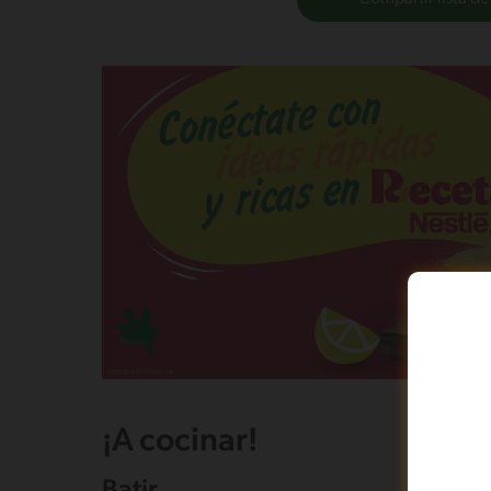
¡A cocinar!
Batir