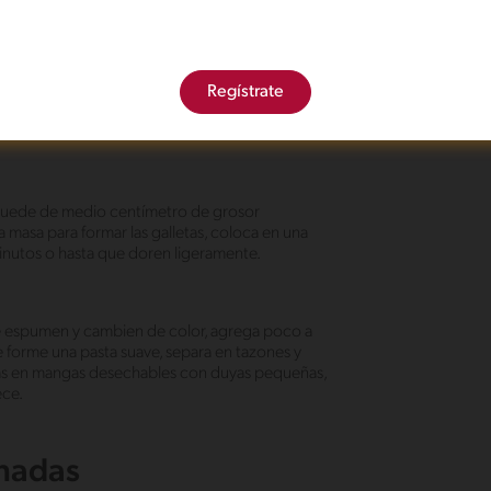
la; agrega la Leche Condensada LA LECHERA®, el
Regístrate
e poco a poco la harina con el polvo para hornear
sta obtener una masa suave. Envuelve en plástico
 quede de medio centímetro de grosor
 masa para formar las galletas, coloca en una
inutos o hasta que doren ligeramente.
que espumen y cambien de color, agrega poco a
se forme una pasta suave, separa en tazones y
clas en mangas desechables con duyas pequeñas,
ece.
onadas