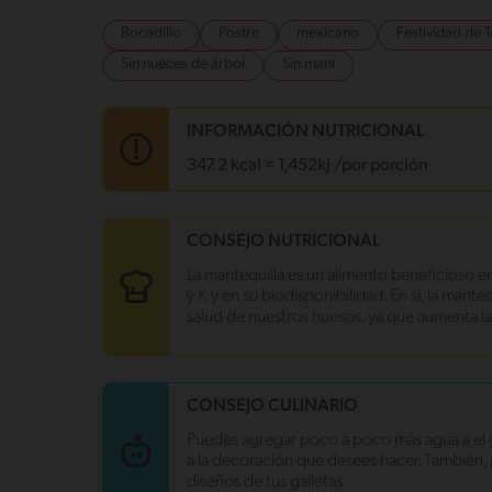
Bocadillo
Postre
mexicano
Festividad de 
Sin nueces de árbol
Sin maní
INFORMACIÓN NUTRICIONAL
347.2 kcal = 1,452kj /por porción
Carbohidratos
57 g
CONSEJO NUTRICIONAL
Energía
347.2 kcal
La mantequilla es un alimento beneficioso en 
Grasas
9.8 g
y K y en su biodisponibilidad. En sí, la mante
Fibra
1 g
salud de nuestros huesos, ya que aumenta la
Proteína
7.5 g
Grasas saturadas
6 g
Sodio
72.9 mg
Azúcares
27.7 g
CONSEJO CULINARIO
Puedes agregar poco a poco más agua a el 
a la decoración que desees hacer. También,
diseños de tus galletas.