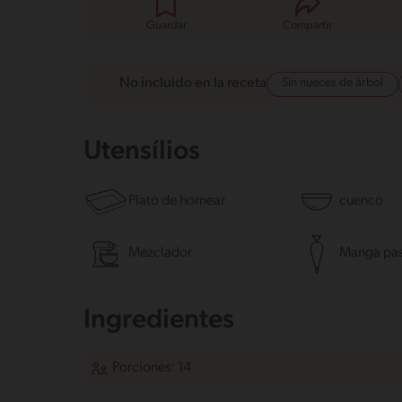
Guardar
Compartir
Sin nueces de árbol
No incluido en la receta
Utensílios
Plato de hornear
cuenco
Mezclador
Manga pas
Ingredientes
Porciones: 14