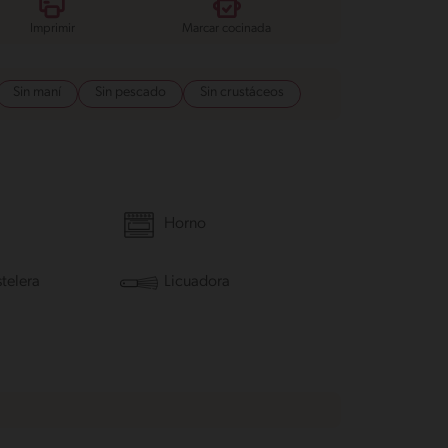
Imprimir
Marcar cocinada
Sin maní
Sin pescado
Sin crustáceos
Horno
telera
Licuadora