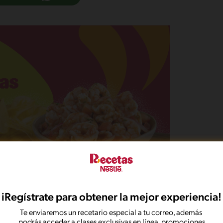
iRegístrate para obtener la mejor experiencia!
Te enviaremos un recetario especial a tu correo, además
podrás acceder a clases exclusivas en línea, promociones