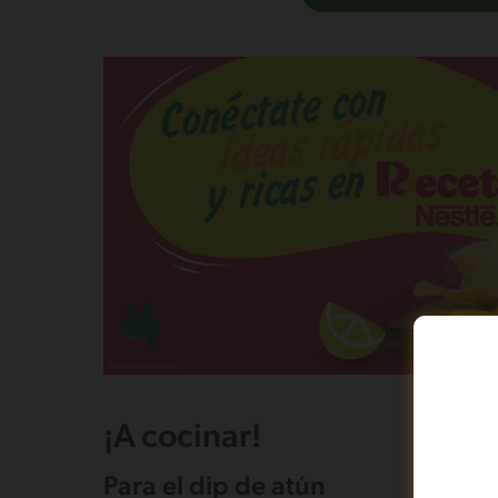
¡A cocinar!
Para el dip de atún