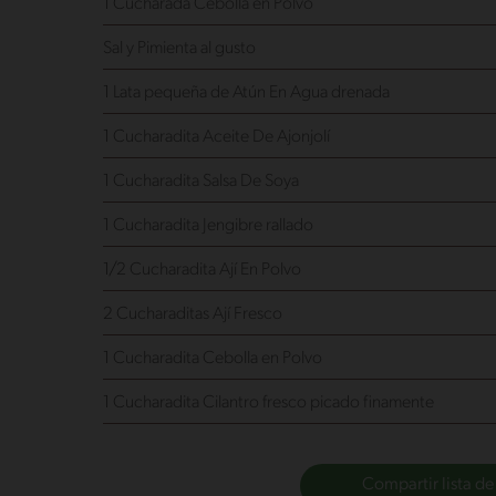
1 Cucharada Cebolla en Polvo
Sal y Pimienta al gusto
1 Lata pequeña de Atún En Agua drenada
1 Cucharadita Aceite De Ajonjolí
1 Cucharadita Salsa De Soya
1 Cucharadita Jengibre rallado
1/2 Cucharadita Ají En Polvo
2 Cucharaditas Ají Fresco
1 Cucharadita Cebolla en Polvo
1 Cucharadita Cilantro fresco picado finamente
Compartir lista de