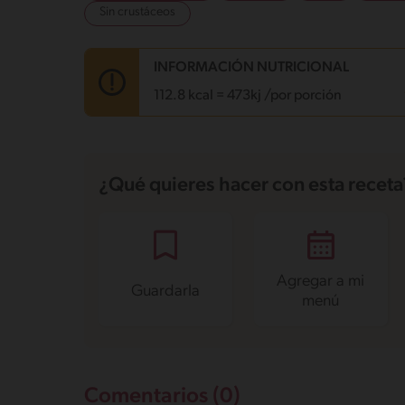
Sin crustáceos
INFORMACIÓN NUTRICIONAL
112.8 kcal = 473kj /por porción
Carbohidratos
0.8 g
Energía
112.8 kcal
¿Qué quieres hacer con esta receta
Grasas
10.5 g
Fibra
0.1 g
Proteína
3.8 g
Grasas saturadas
2.5 g
Sodio
171.3 mg
Azúcares
0.3 g
Agregar a mi
Guardarla
menú
Comentarios (0)