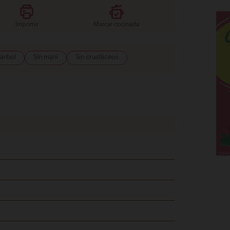
Imprimir
Marcar cocinada
 árbol
Sin maní
Sin crustáceos