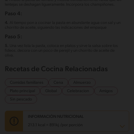
lentejas se deshagan ligueramente. Incorpora los champiñones.
Paso 4:
4.
Al tiempo pon a cocinar la pasta en abundante agua con sal y un
chorrito de aceite, siguiendo las indicaciones del empaque
Paso 5:
5.
Una vez lista la pasta, coloca en platos y sirve la salsa sobre los
fideos. decora con un poco de perejil y un chorrito de aceite de
oliva.
Recetas de Cocina Relacionadas
Comidas familiares
Cena
Almuerzo
Plato principal
Global
Celebracion
Amigos
Sin pescado
INFORMACIÓN NUTRICIONAL
213.1 kcal = 891kj /por porción