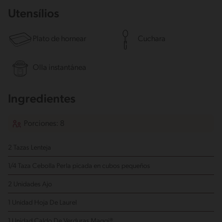
Utensílios
Plato de hornear
Cuchara
Olla instantánea
Ingredientes
Porciones: 8
2 Tazas Lenteja
1/4 Taza Cebolla Perla
picada en cubos pequeños
2 Unidades Ajo
1 Unidad Hoja De Laurel
1 Unidad Caldo De Verduras Maggi®