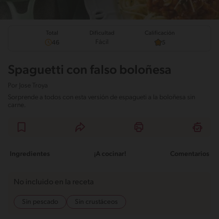
Total
Calificación
Dificultad
Fácil
46
5
Spaguetti con falso boloñesa
Por
Jose Troya
Sorprende a todos con esta versión de espagueti a la boloñesa sin
carne.
Ingredientes
¡A cocinar!
Comentarios
No incluido en la receta
Sin pescado
Sin crustáceos