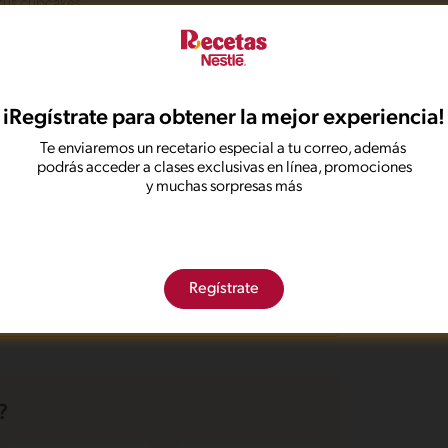
 tus cupcakes
tu familia.
iRegístrate para obtener la mejor experiencia!
onadas
Te enviaremos un recetario especial a tu correo, además
podrás acceder a clases exclusivas en línea, promociones
y muchas sorpresas más
ños
Celebracion
Sin nueces de árbol
Regístrate
?