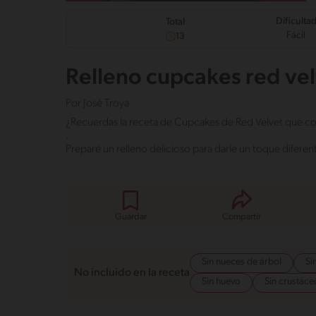
Dificulta
Total
Fácil
13
Relleno cupcakes red ve
Por
José Troya
¿Recuerdas la receta de Cupcakes de Red Velvet que c
.
Preparé un relleno delicioso para darle un toque diferen
Guardar
Compartir
Sin nueces de árbol
Si
No incluido en la receta
Sin huevo
Sin crustáce