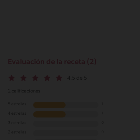
Evaluación de la receta (2)
4.5 de 5
2 calificaciones
5 estrellas
1
4 estrellas
1
3 estrellas
0
2 estrellas
0