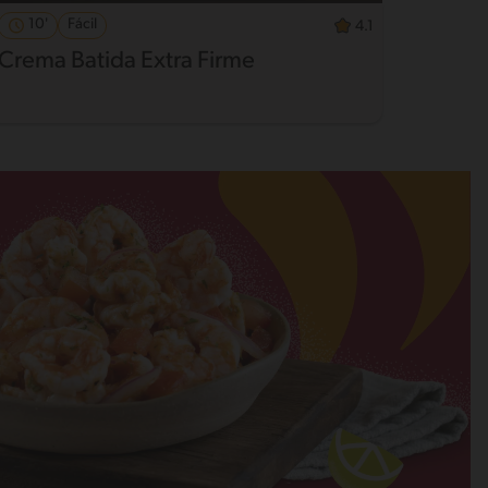
10'
Fácil
34'
4.1
Crema Batida Extra Firme
Cupca