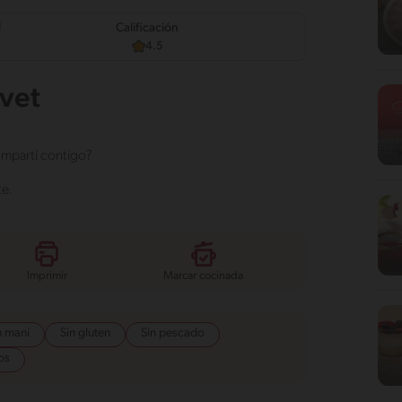
d
Calificación
4.5
lvet
ompartí contigo?
te.
Imprimir
Marcar cocinada
n maní
Sin gluten
Sin pescado
os