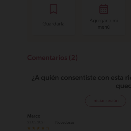
Proteína
2.4 g
Grasas saturadas
2.6 g
Sodio
34.2 mg
Azúcares
9.5 g
Agregar a mi
Guardarla
menú
Comentarios (2)
¿A quién consentiste con esta r
qued
Iniciar sesión
Marco
Novedosas
23.05.2021