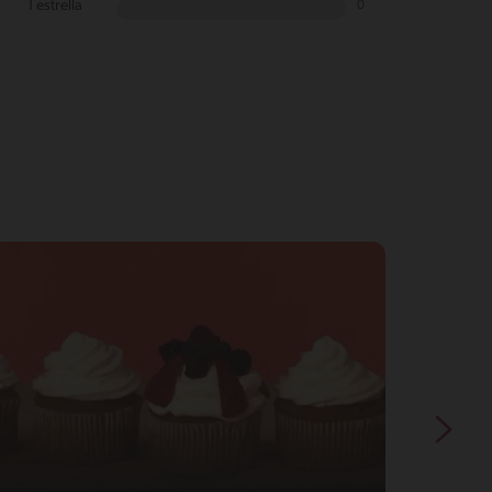
1 estrella
0