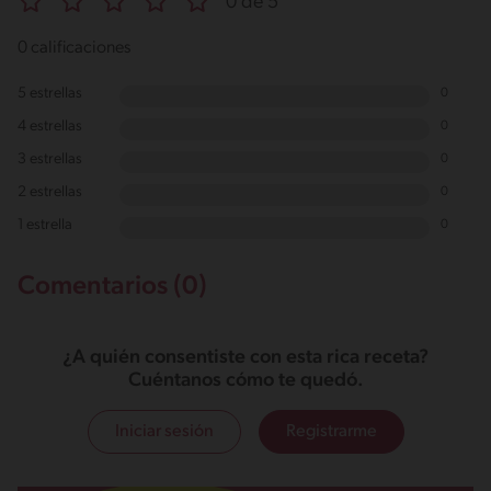
0 de 5
0 calificaciones
5 estrellas
0
4 estrellas
0
3 estrellas
0
2 estrellas
0
1 estrella
0
Comentarios (0)
¿A quién consentiste con esta rica receta?
Cuéntanos cómo te quedó.
Iniciar sesión
Registrarme