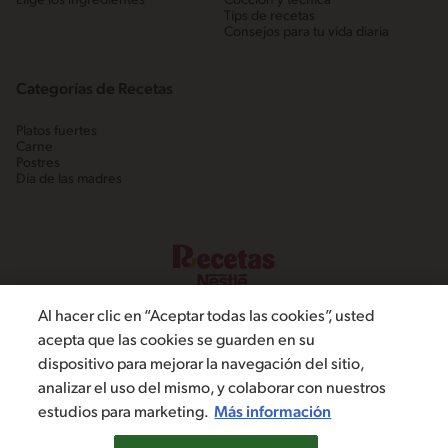
Elige los ingredientes
Cocción y técnica
Tips de recetas
Consejos para tu vida diaria
Categorías de Recetas
Platos fuertes
Carne
Postres
Día de las madres
Al hacer clic en “Aceptar todas las cookies”, usted
acepta que las cookies se guarden en su
dispositivo para mejorar la navegación del sitio,
©2022, Nestlé. Marcas registradas por Societé dels Produits Nestlé,
analizar el uso del mismo, y colaborar con nuestros
S.A. Vevey (Suiza)
estudios para marketing.
Más información
Política de Privacidad
Términos y condiciones
Configuración de cookies