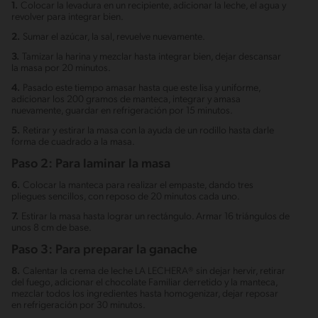
1.
Colocar la levadura en un recipiente, adicionar la leche, el agua y
revolver para integrar bien.
2.
Sumar el azúcar, la sal, revuelve nuevamente.
3.
Tamizar la harina y mezclar hasta integrar bien, dejar descansar
la masa por 20 minutos.
4.
Pasado este tiempo amasar hasta que este lisa y uniforme,
adicionar los 200 gramos de manteca, integrar y amasa
nuevamente, guardar en refrigeración por 15 minutos.
5.
Retirar y estirar la masa con la ayuda de un rodillo hasta darle
forma de cuadrado a la masa.
Paso 2: Para laminar la masa
6.
Colocar la manteca para realizar el empaste, dando tres
pliegues sencillos, con reposo de 20 minutos cada uno.
7.
Estirar la masa hasta lograr un rectángulo. Armar 16 triángulos de
unos 8 cm de base.
Paso 3: Para preparar la ganache
8.
Calentar la crema de leche LA LECHERA® sin dejar hervir, retirar
del fuego, adicionar el chocolate Familiar derretido y la manteca,
mezclar todos los ingredientes hasta homogenizar, dejar reposar
en refrigeración por 30 minutos.