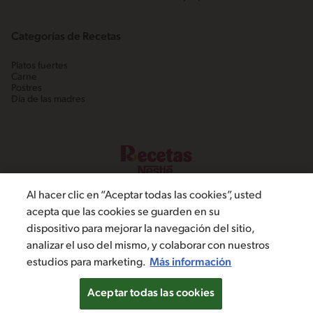
Categorías de Recetas
Platos fuertes
Carne
Postres
Día de las madres
Al hacer clic en “Aceptar todas las cookies”, usted
acepta que las cookies se guarden en su
dispositivo para mejorar la navegación del sitio,
©2022, Nestlé. Marcas registradas por Societé dels Produits Nestlé,
analizar el uso del mismo, y colaborar con nuestros
S.A. Vevey (Suiza)
estudios para marketing.
Más información
Política de Privacidad
Términos y condiciones
Configuración de cookies
Aceptar todas las cookies