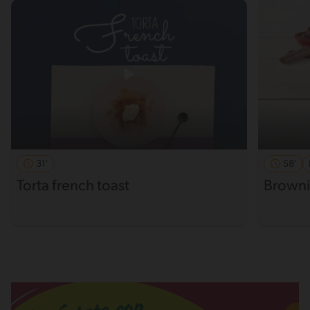
31'
58'
Torta french toast
Browni