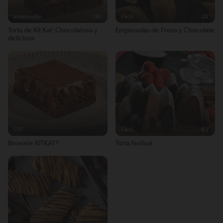
Intermedio
136'
Fácil
28'
Torta de Kit Kat: Chocolatosa y
Empanadas de Fresa y Chocolate
deliciosa
115'
Fácil
83'
Brownie KITKAT®
Torta festival