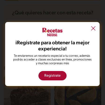
Carbohidratos
32 g
¿Qué quieres hacer con esta receta?
Energía
500.9 kcal
Grasas
40.2 g
Fibra
1 g
Proteína
4.4 g
Guardarla
Agregar a mi menú
Grasas saturadas
24.6 g
Sodio
151.6 mg
Azúcares
12.9 g
iRegístrate para obtener la mejor
Marcarla cocinada
Compartirla
experiencia!
Te enviaremos un recetario especial a tu correo, además
podrás acceder a clases exclusivas en línea, promociones
y muchas sorpresas más
Recetas que te pueden interesar
Regístrate