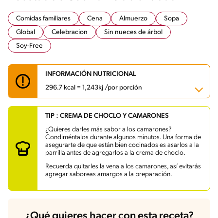
Comidas familiares
Cena
Almuerzo
Sopa
Global
Celebracion
Sin nueces de árbol
Soy-Free
INFORMACIÓN NUTRICIONAL
296.7 kcal = 1,243kj /por porción
TIP : CREMA DE CHOCLO Y CAMARONES
Carbohidratos
14.7 g
Energía
296.7 kcal
¿Quieres darles más sabor a los camarones?
Grasas
15.2 g
Condiméntalos durante algunos minutos. Una forma de
Fibra
1.4 g
asegurarte de que están bien cocinados es asarlos a la
Proteína
28 g
parrilla antes de agregarlos a la crema de choclo.
Grasas saturadas
3.2 g
Sodio
1134 mg
Recuerda quitarles la vena a los camarones, así evitarás
Azúcares
1.7 g
agregar saboreas amargos a la preparación.
¿Qué quieres hacer con esta receta?