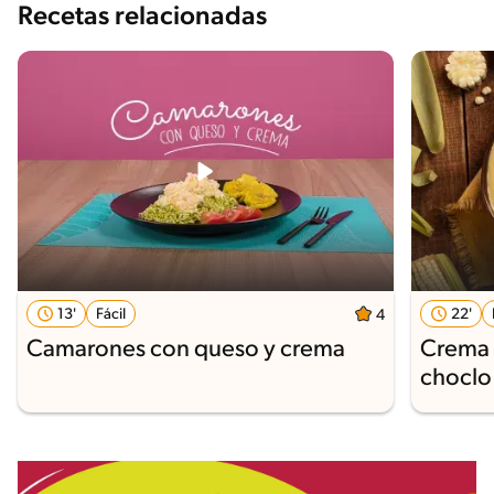
Recetas relacionadas
13'
Fácil
22'
4
Camarones con queso y crema
Crema 
choclo