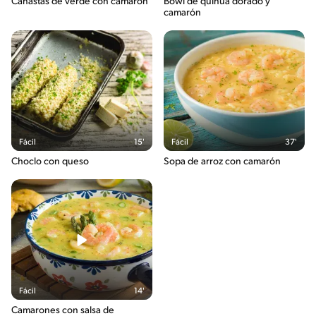
Canastas de verde con camarón
Bowl de quinua dorado y
camarón
Fácil
15'
Fácil
37'
Choclo con queso
Sopa de arroz con camarón
Fácil
14'
Camarones con salsa de