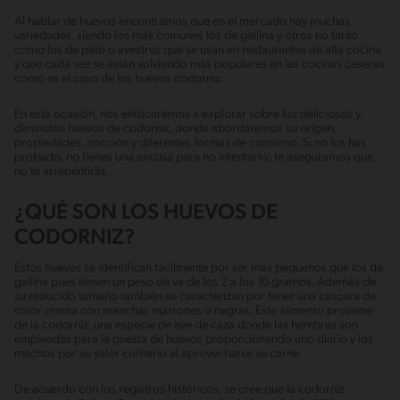
Al hablar de huevos encontramos que en el mercado hay muchas
variedades, siendo los más comunes los de gallina y otros no tanto
como los de pato o avestruz que se usan en restaurantes de alta cocina
y que cada vez se están volviendo más populares en las cocinas caseras
como es el caso de los huevos codorniz.
En esta ocasión, nos enfocaremos a explorar sobre los deliciosos y
diminutos huevos de codorniz, donde abordaremos su origen,
propiedades, cocción y diferentes formas de consumo. Si no los has
probado, no tienes una excusa para no intentarlo; te aseguramos que
no te arrepentirás.
¿QUÉ SON LOS HUEVOS DE
CODORNIZ?
Estos huevos se identifican fácilmente por ser más pequeños que los de
gallina pues tienen un peso de va de los 2 a los 10 gramos. Además de
su reducido tamaño también se caracterizan por tener una cáscara de
color crema con manchas marrones o negras. Este alimento proviene
de la codorniz, una especie de ave de caza donde las hembras son
empleadas para la puesta de huevos proporcionando uno diario y los
machos por su valor culinario al aprovecharse su carne.
De acuerdo con los registros históricos, se cree que la codorniz