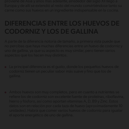
proviene de Asia y años más adelante, alrededor del siglo XII llegó a
Europa y de allí se extendió al resto del mundo convirtiéndose tanto su
carne como sus huevos en un ingrediente indispensable en la cocina.
DIFERENCIAS ENTRE LOS HUEVOS DE
CODORNIZ Y LOS DE GALLINA
A parte de la diferencia notoria de tamaño, a primera vista puede que
no percibas que haya muchas diferencias entre un huevo de codorniz y
uno de gallina, ya que su aspecto es muy similar, pero tienen varios
aspectos que los hacen muy distintos.
La principal diferencia es el gusto, donde los pequeños huevos de
codorniz tienen un peculiar sabor más suave y fino que los de
gallina.
Ambos huevos son muy completos, pero en cuanto a nutrientes se
refiere los de codorniz son excelente fuente de proteínas, riboflavina,
hierro y fósforo, así como aportan vitaminas A, D, B9 y Zinc. Estos
datos son en relación por cada taza de huevo (aproximadamente 10
unidades). Habrá que comer varios huevos de codorniz para igualar
el aporte energético de uno de gallina.