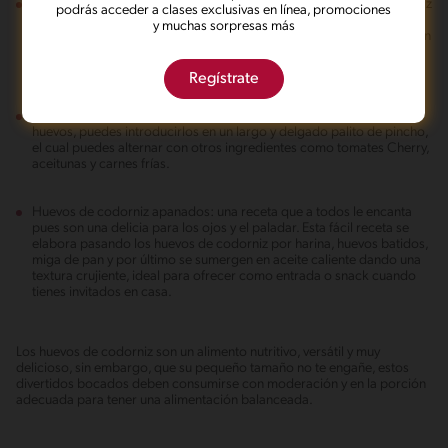
Ensaladas o arroces con huevos de codorniz: los huevos de codorniz
podrás acceder a clases exclusivas en línea, promociones
hervidos se cortan por la mitad o se dejan enteros, como una
y muchas sorpresas más
deliciosa alternativa a los huevos de gallina donde no solo decorarán
el plato, sino que también aporta textura, sabor, proteínas y otros
nutrientes al plato.
Regístrate
Pinchos de huevos de codorniz: después de cocinar y pelar los
huevos, puedes introducirlos en un largo y delgado palito de pincho,
el cual puedes alternar con otros ingredientes como tomates Cherry,
aceitunas y carnes frías.
Huevos de codorniz apanados: una receta que a todos le encanta
pues son una delicia para los ojos y el paladar. Esta fácil receta se
elabora pasando los huevos de codorniz por harina, huevos batidos,
miga de pan y por último se sumergen en aceite caliente dando una
textura crujiente, ideal para ofrecer como entrada o snack cuando
tienes invitados en casa.
Los huevos de codorniz son un alimento nutritivo, versátil y muy
delicioso, sin embargo, que su pequeño tamaño no te engañe, estos
divertidos bocados deben consumirse con moderación y en la porción
adecuada para tener una alimentación balanceada.