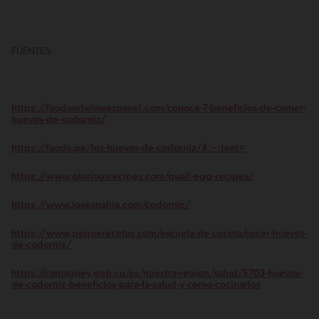
FUENTES:
https://foodandwineespanol.com/conoce-7-beneficios-de-comer-
huevos-de-codorniz/
https://foods.pe/los-huevos-de-codorniz/#:~:text=
https://www.gloriousrecipes.com/quail-egg-recipes/
https://www.joseanalija.com/codorniz/
https://www.pequerecetas.com/escuela-de-cocina/cocer-huevos-
de-codorniz/
https://camaguey.gob.cu/es/nuestra-region/salud/5703-huevos-
de-codorniz-beneficios-para-la-salud-y-como-cocinarlos