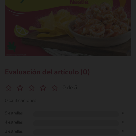
Evaluación del artículo (0)
0 de 5
0 calificaciones
5 estrellas
0
4 estrellas
0
3 estrellas
0