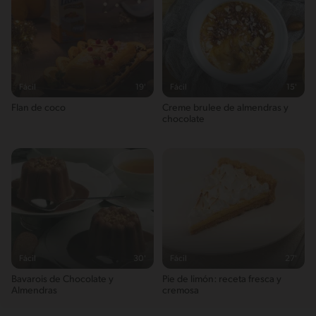
Fácil
19'
Fácil
15'
Flan de coco
Creme brulee de almendras y
chocolate
Fácil
30'
Fácil
27'
Bavarois de Chocolate y
Pie de limón: receta fresca y
Almendras
cremosa