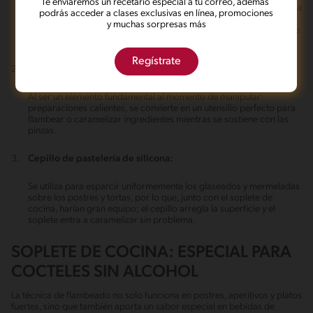
Te enviaremos un recetario especial a tu correo, además
Se trata de una rejilla metálica en la que se ponen los alimentos para
podrás acceder a clases exclusivas en línea, promociones
que se enfríen uniformemente, por lo que, colocando carnes o
y muchas sorpresas más
postres a la hora de finalizarlos con el soplete de cocina, el calor se
distribuirá adecuadamente para obtener resultados inmejorables.
Regístrate
Pinzas de cocina:
Al ser un elemento fundamental al momento de manipular
preparaciones calientes, se convierte en un utensilio perfecto para
flambear o caramelizar ingredientes mientras se sostiene con las
pinzas.
Cepillo de pastelería de silicona:
Se utiliza para esparcir uniformemente los glaseados y mermeladas
sobre los postres y tortas, por lo que, junto con el soplete de
cocina, harían gran equipo; el cepillo arregla la superficie y el
soplete entra a caramelizar sin problema.
SOPLETE DE COCINA: ESPECIAL PARA
COCTELES SIN ALCOHOL
La técnica de flambeado no solo funciona en postres, aperitivos y platos
fuertes, sino que también aporta un sabor especial en bebidas de