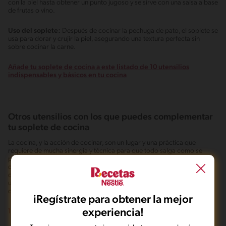
con la piel hasta obtener un punto jugoso y se sirve con una salsa a base
de frutas o vino.
Uso del soplete:
Después de cocinar la pechuga de pato, el soplete se
usa para dorar y crujir la piel, asegurando una textura perfecta sin
sobre cocinar la carne.
Añade tu soplete de cocina a este listado de 10 utensilios
indispensables y básicos en tu cocina
Otros utensilios con los que puedes complementar
tu soplete de cocina
La cocina, y la acción de cocinar, son un lugar y una práctica que
requiere de mucha sinergia y técnica para que todo salga como se
planea. No basta ser un gran cocinero para hacer los platillos más
deliciosos, pues es de suma importancia rodearse de un ambiente
compuesto por los utensilios adecuados para tal. Estos son los
utensilios con los que podrás complementar el uso de tu soplete de
cocina:
iRegístrate para obtener la mejor
experiencia!
Rejillas de enfriamiento: