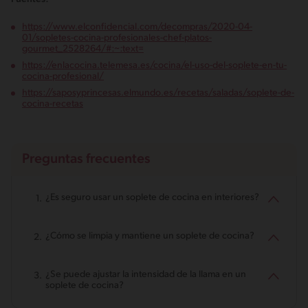
https://www.elconfidencial.com/decompras/2020-04-
01/sopletes-cocina-profesionales-chef-platos-
gourmet_2528264/#:~:text=
https://enlacocina.telemesa.es/cocina/el-uso-del-soplete-en-tu-
cocina-profesional/
https://saposyprincesas.elmundo.es/recetas/saladas/soplete-de-
cocina-recetas
Preguntas frecuentes
¿Es seguro usar un soplete de cocina en interiores?
¿Cómo se limpia y mantiene un soplete de cocina?
¿Se puede ajustar la intensidad de la llama en un
soplete de cocina?