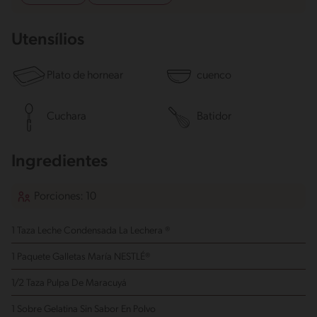
Utensílios
Plato de hornear
cuenco
Cuchara
Batidor
Ingredientes
Porciones: 10
1 Taza Leche Condensada La Lechera ®
1 Paquete Galletas María NESTLÉ®
1/2 Taza Pulpa De Maracuyá
1 Sobre Gelatina Sin Sabor En Polvo