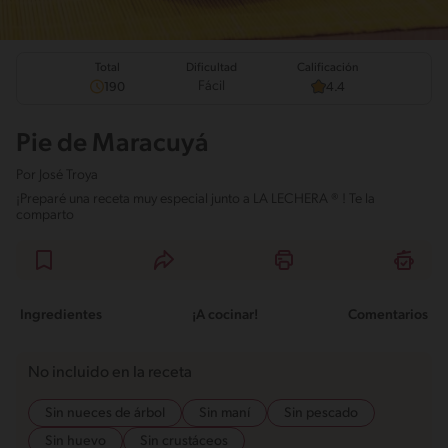
Total
Calificación
Dificultad
Fácil
190
4.4
Pie de Maracuyá
Por
José Troya
¡Preparé una receta muy especial junto a LA LECHERA ® ! Te la
comparto
Ingredientes
¡A cocinar!
Comentarios
No incluido en la receta
Sin nueces de árbol
Sin maní
Sin pescado
Sin huevo
Sin crustáceos