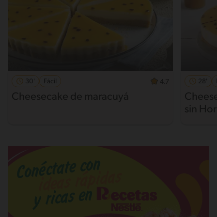
30'
Fácil
28'
4.7
Cheesecake de maracuyá
Cheese
sin Ho