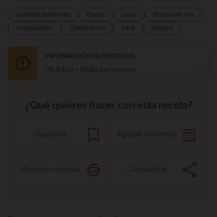
Comidas familiares
Postre
Local
Noche de cita
Cumpleaños
Celebracion
Fácil
Amigos
INFORMACIÓN NUTRICIONAL
191.8 kcal = 803kj /por porción
Carbohidratos
27.3 g
¿Qué quieres hacer con esta receta?
Energía
191.8 kcal
Grasas
7.3 g
Fibra
0 g
Proteína
5.3 g
Guardarla
Agregar a mi menú
Grasas saturadas
4.5 g
Sodio
98.8 mg
Azúcares
17 g
Marcarla cocinada
Compartirla