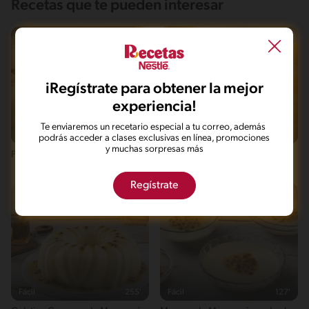
Recetas que te pueden interesar
iRegístrate para obtener la mejor
experiencia!
Te enviaremos un recetario especial a tu correo, además
Fácil
20'
Fácil
10'
podrás acceder a clases exclusivas en línea, promociones
y muchas sorpresas más
Pie de Limón Sencillo
Panna Cotta de vainilla y
maracuyá
Regístrate
Fácil
255'
Fácil
127'