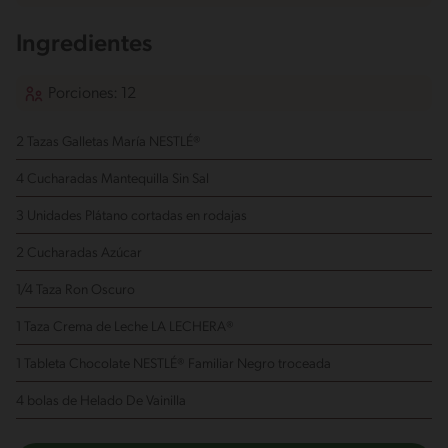
Ingredientes
Porciones: 12
2 Tazas Galletas María NESTLÉ®
4 Cucharadas Mantequilla Sin Sal
3 Unidades Plátano
cortadas en rodajas
2 Cucharadas Azúcar
1/4 Taza Ron Oscuro
1 Taza Crema de Leche LA LECHERA®
1 Tableta Chocolate NESTLÉ® Familiar Negro
troceada
4 bolas de Helado De Vainilla