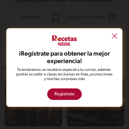
¿Qué quieres hacer con esta receta?
Guardarla
Agregar a mi menú
Marcarla cocinada
Compartirla
iRegístrate para obtener la mejor
experiencia!
Recetas que te pueden interesar
Te enviaremos un recetario especial a tu correo, además
podrás acceder a clases exclusivas en línea, promociones
y muchas sorpresas más
Regístrate
Fácil
13'
Desafiante
29'