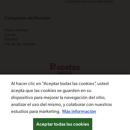
Consejos para tu vida diaria
Categorías de Recetas
Platos fuertes
Carne
Postres
Día de las madres
Al hacer clic en “Aceptar todas las cookies”, usted
acepta que las cookies se guarden en su
dispositivo para mejorar la navegación del sitio,
©2022, Nestlé. Marcas registradas por Societé dels Produits Nestlé,
analizar el uso del mismo, y colaborar con nuestros
S.A. Vevey (Suiza)
estudios para marketing.
Más información
Política de Privacidad
Términos y condiciones
Configuración de cookies
Aceptar todas las cookies