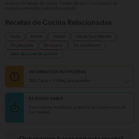
un poco de helado de vainilla. Puedes decorar con un poco de
nueces o almendras o pistachos picado.
Recetas de Cocina Relacionadas
Cena
Postre
Global
Día de San Valentín
Sin pescado
Sin huevo
Sin crustáceos
Libre de carne de puerco
INFORMACIÓN NUTRICIONAL
362.7 kcal = 1,519kj /por porción
ES BUENO SABER
Carbohidratos
44.9 g
Energía
362.7 kcal
Para mejores resultados prepáralo la víspera al día de
Grasas
18.5 g
San Valentín.
Fibra
0.9 g
Proteína
3.8 g
Grasas saturadas
10 g
Sodio
153.6 mg
Azúcares
21.7 g