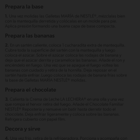
Prepara la base
1.
Una vez molidas las Galletas MARÍA de NESTLÉ®, mézclalas bien
con la mantequilla derretida y colócalas en un molde para pie.
Aplica presión formando una buena capa de base compacta.
Prepara las bananas
2.
En un sartén caliente, coloca 1 cucharadita extra de mantequilla.
Cubre toda la superficie del sartén con la mantequilla y luego
coloca el azúcar. Sobre el azúcar coloca las rodajas de banana y
deja que el azúcar derrita y caramelice las bananas. Añade el ron y
enciéndelo en fuego. Una vez que se apague el fuego voltea las
bananas con cuidado y retira de la hornilla. Deja reposar en el
sartén hasta enfriar. Luego coloca las rodajas de banana frías sobre
la base de Galletas MARÍA NESTLÉ® molidas.
Prepara el chocolate
3.
Calienta la Crema de Leche LA LECHERA® en una olla y una vez
que rompa el hervor retira del fuego. Añade el Chocolate Familiar
NESTLÉ® Repostería y remueve sin batir hasta derretir todo el
chocolate. Deja enfriar ligeramente y coloca sobre las bananas.
Refrigera cubierto con papel film.
Decora y sirve
4.
Una vez frío, retira de la refrigeradora. Porciona y acompaña con