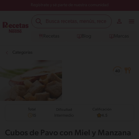
Regístrate y sé parte de nuestra comunidad
Recetas
Blog
Marcas
Categorías
Total
Calificación
Dificultad
Intermedio
15
4.5
Cubos de Pavo con Miel y Manzana