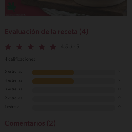
Sugar
13g / 0%
Sodio
242g / 0%
Salt
Evaluación de la receta (4)
0.6g / %
4.5 de 5
4 calificaciones
5 estrellas
2
4 estrellas
2
3 estrellas
0
2 estrellas
0
1 estrella
0
Comentarios (2)