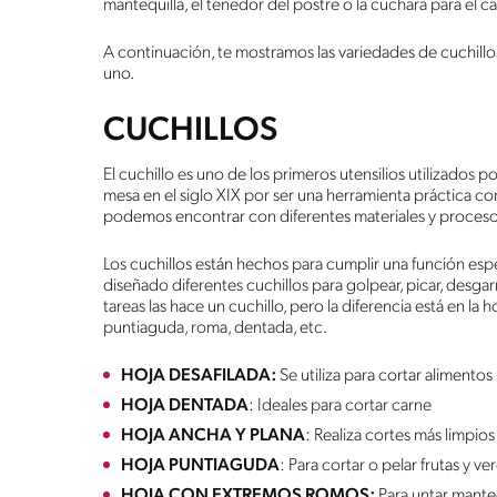
mantequilla, el tenedor del postre o la cuchara para el ca
A continuación, te mostramos las variedades de cuchill
uno.
CUCHILLOS
El cuchillo es uno de los primeros utensilios utilizados
mesa en el siglo XIX por ser una herramienta práctica 
podemos encontrar con diferentes materiales y proceso
Los cuchillos están hechos para cumplir una función especí
diseñado diferentes cuchillos para golpear, picar, desgarra
tareas las hace un cuchillo, pero la diferencia está en la
puntiaguda, roma, dentada, etc.
HOJA DESAFILADA:
Se utiliza para cortar alimento
HOJA DENTADA
: Ideales para cortar carne
HOJA ANCHA Y PLANA
: Realiza cortes más limpio
HOJA PUNTIAGUDA
: Para cortar o pelar frutas y ve
HOJA CON EXTREMOS ROMOS:
Para untar mante